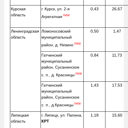
Курская
г. Курск, ул. 2-я
0,43
26,67
область
new
Агрегатная
Ленинградская
Ломоносовский
0,50
1,47
область
муниципальный
new
район, д.
Низино
Гатчинский
0,84
11,73
муниципальный
район, Сусанинское
new
с. п., д. Красницы
Гатчинский
1,43
17,53
муниципальный
район, Сусанинское
new
с. п.,
д.Красницы
Липецкая
г. Липецк, ул. Папина,
1,18
15,60
область
КРТ