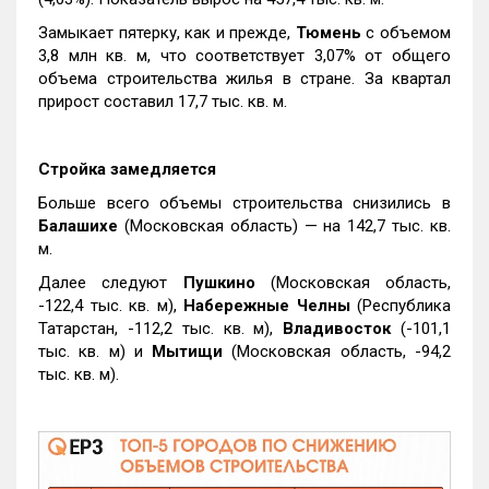
Замыкает пятерку, как и прежде,
Тюмень
с объемом
3,8 млн кв. м, что соответствует 3,07% от общего
объема строительства жилья в стране. За квартал
прирост составил 17,7 тыс. кв. м.
Стройка замедляется
Больше всего объемы строительства снизились в
Балашихе
(Московская область) — на 142,7 тыс. кв.
м.
Далее следуют
Пушкино
(Московская область,
-122,4 тыс. кв. м),
Набережные Челны
(Республика
Татарстан, -112,2 тыс. кв. м),
Владивосток
(-101,1
тыс. кв. м) и
Мытищи
(Московская область, -94,2
тыс. кв. м).