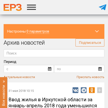
Настроены
0 параметров
Архив новостей
Регион
Подписаться
Период
Актуальные новости
Прислать новость
Все новости
+
31 мая 2018 10:15
Ввод жилья в Иркутской области за
январь-апрель 2018 года уменьшился