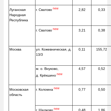
new
г. Сватово
Луганская
2,82
0,33
Народная
Республика
new
г. Сватово
3,21
0,38
Москва
ул.
Кожевническая
, д.
0,11
155,72
13/3
м. о. Внуково,
4,57
0,52
new
д.
Крёкшино
new
г. Коломна
Московская
0,77
0,50
область
new
г. Щелково
0,48
1,86