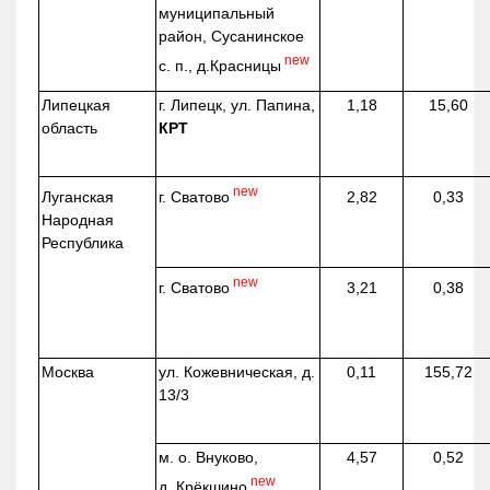
муниципальный
район, Сусанинское
new
с. п.,
д.Красницы
Липецкая
г. Липецк, ул. Папина,
1,18
15,60
область
КРТ
new
г. Сватово
Луганская
2,82
0,33
Народная
Республика
new
г. Сватово
3,21
0,38
Москва
ул.
Кожевническая
, д.
0,11
155,72
13/3
м. о. Внуково,
4,57
0,52
new
д.
Крёкшино