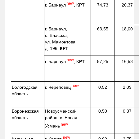
new
г. Барнаул
,
КРТ
74,73
20,37
г. Барнаул,
63,55
18,00
с. Власиха,
ул. Мамонтова,
д. 196,
КРТ
new
г. Барнаул
,
КРТ
57,25
16,53
new
г. Череповец
Вологодская
0,52
2,09
область
Воронежская
Новоусманский
0,50
0,37
область
район, с. Новая
new
Усмань
new