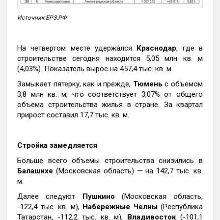
Источник:ЕРЗ.РФ
На четвертом месте удержался
Краснодар
, где в
строительстве сегодня находится 5,05 млн кв. м
(4,03%). Показатель вырос на 457,4 тыс. кв. м.
Замыкает пятерку, как и прежде,
Тюмень
с объемом
3,8 млн кв. м, что соответствует 3,07% от общего
объема строительства жилья в стране. За квартал
прирост составил 17,7 тыс. кв. м.
Стройка замедляется
Больше всего объемы строительства снизились в
Балашихе
(Московская область) — на 142,7 тыс. кв.
м.
Далее следуют
Пушкино
(Московская область,
-122,4 тыс. кв. м),
Набережные Челны
(Республика
Татарстан, -112,2 тыс. кв. м),
Владивосток
(-101,1