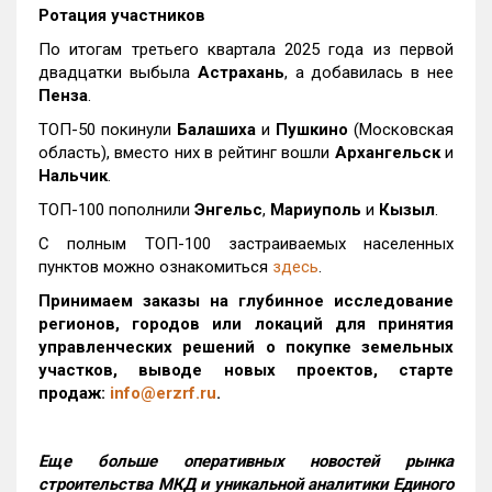
Ротация участников
По итогам третьего квартала 2025 года из первой
двадцатки выбыла
Астрахань
, а добавилась в нее
Пенза
.
ТОП-50 покинули
Балашиха
и
Пушкино
(Московская
область), вместо них в рейтинг вошли
Архангельск
и
Нальчик
.
ТОП-100 пополнили
Энгельс
,
Мариуполь
и
Кызыл
.
С полным ТОП-100 застраиваемых населенных
пунктов можно ознакомиться
здесь
.
Принимаем заказы на глубинное исследование
регионов, городов или локаций для принятия
управленческих решений о покупке земельных
участков, выводе новых проектов, старте
продаж:
info@erzrf.ru
.
Еще больше оперативных новостей рынка
строительства МКД и уникальной аналитики Единого