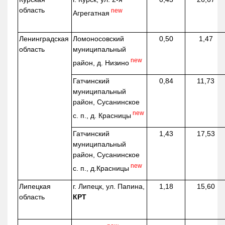
область
new
Агрегатная
Ленинградская
Ломоносовский
0,50
1,47
область
муниципальный
new
район, д.
Низино
Гатчинский
0,84
11,73
муниципальный
район, Сусанинское
new
с. п., д. Красницы
Гатчинский
1,43
17,53
муниципальный
район, Сусанинское
new
с. п.,
д.Красницы
Липецкая
г. Липецк, ул. Папина,
1,18
15,60
область
КРТ