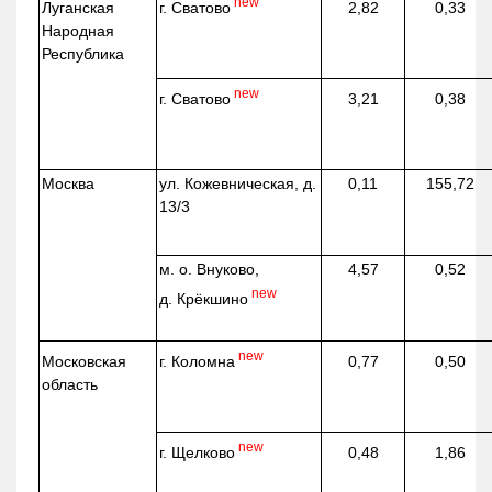
new
г. Сватово
Луганская
2,82
0,33
Народная
Республика
new
г. Сватово
3,21
0,38
Москва
ул.
Кожевническая
, д.
0,11
155,72
13/3
м. о. Внуково,
4,57
0,52
new
д.
Крёкшино
new
г. Коломна
Московская
0,77
0,50
область
new
г. Щелково
0,48
1,86