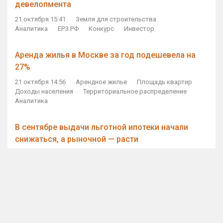
девелопмента
21 октября 15:41
Земля для строительства
Аналитика
ЕРЗ.РФ
Конкурс
Инвестор
Аренда жилья в Москве за год подешевела на
27%
21 октября 14:56
Арендное жилье
Площадь квартир
Доходы населения
Территориальное распределение
Аналитика
В сентябре выдачи льготной ипотеки начали
снижаться, а рыночной — расти
21 октября 14:11
Ипотека
Субсидирование ипотеки
Объем ИЖК
Количество ИЖК
Экспертное мнение
Виталий Мутко — Владимиру Путину: россияне
стали чаще выкупать квартиры без кредитов
21 октября 12:57
ДОМ.РФ
Проектное финансирование