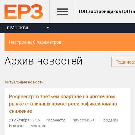
ТОП застройщиков
ТОП н
г.Москва
Настроены
0 параметров
Регион
Архив новостей
Подписа
Актуальные новости
Росреестр: в третьем квартале на ипотечном
рынке столичных новостроек зафиксировано
снижение
21 октября 17:35
Росреестр
Регистрация
Продажи
Ипотека
Москва