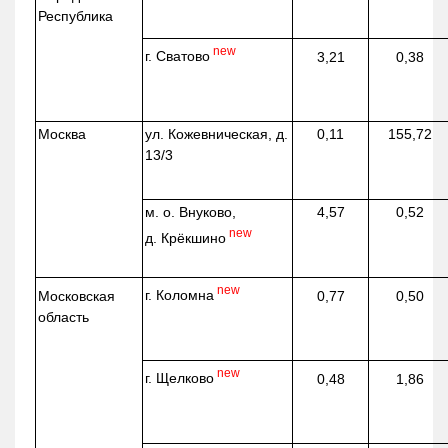
Республика
new
г. Сватово
3,21
0,38
Москва
ул.
Кожевническая
, д.
0,11
155,72
13/3
м. о. Внуково,
4,57
0,52
new
д.
Крёкшино
new
г. Коломна
Московская
0,77
0,50
область
new
г. Щелково
0,48
1,86