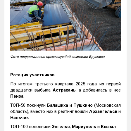
Фото предоставлено пресс-службой компании Брусника
Ротация участников
По итогам третьего квартала 2025 года из первой
двадцатки выбыла
Астрахань
, а добавилась в нее
Пенза
.
ТОП-50 покинули
Балашиха
и
Пушкино
(Московская
область), вместо них в рейтинг вошли
Архангельск
и
Нальчик
.
ТОП-100 пополнили
Энгельс
,
Мариуполь
и
Кызыл
.