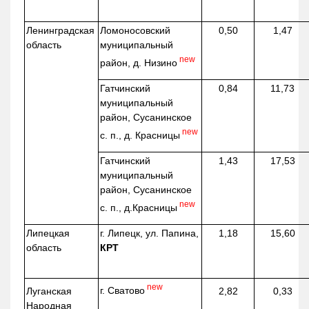
Ленинградская
Ломоносовский
0,50
1,47
область
муниципальный
new
район, д.
Низино
Гатчинский
0,84
11,73
муниципальный
район, Сусанинское
new
с. п., д. Красницы
Гатчинский
1,43
17,53
муниципальный
район, Сусанинское
new
с. п.,
д.Красницы
Липецкая
г. Липецк, ул. Папина,
1,18
15,60
область
КРТ
new
г. Сватово
Луганская
2,82
0,33
Народная