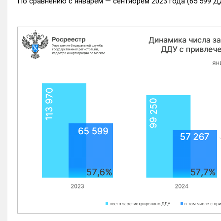
По сравнению с январем — сентябрем 2023 года (65 599 Д