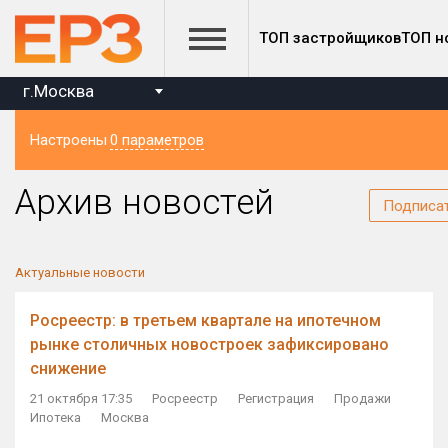
ТОП застройщиков
ТОП н
г.Москва
Настроены
0 параметров
Регион
Архив новостей
Подписа
Актуальные новости
Росреестр: в третьем квартале на ипотечном
рынке столичных новостроек зафиксировано
снижение
21 октября 17:35
Росреестр
Регистрация
Продажи
Ипотека
Москва