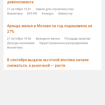
девелопмента
21 октября 15:41
Земля для строительства
Аналитика
ЕРЗ.РФ
Конкурс
Инвестор
Аренда жилья в Москве за год подешевела на
27%
21 октября 14:56
Арендное жилье
Площадь квартир
Доходы населения
Территориальное распределение
Аналитика
В сентябре выдачи льготной ипотеки начали
снижаться, а рыночной — расти
21 октября 14:11
Ипотека
Субсидирование ипотеки
Объем ИЖК
Количество ИЖК
Экспертное мнение
Виталий Мутко — Владимиру Путину: россияне
стали чаще выкупать квартиры без кредитов
21 октября 12:57
ДОМ.РФ
Проектное финансирование