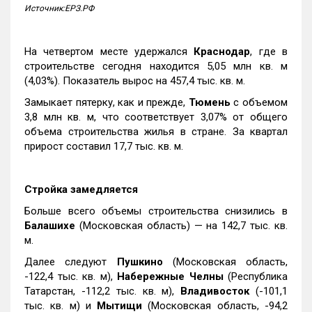
Источник:ЕРЗ.РФ
На четвертом месте удержался
Краснодар
, где в
строительстве сегодня находится 5,05 млн кв. м
(4,03%). Показатель вырос на 457,4 тыс. кв. м.
Замыкает пятерку, как и прежде,
Тюмень
с объемом
3,8 млн кв. м, что соответствует 3,07% от общего
объема строительства жилья в стране. За квартал
прирост составил 17,7 тыс. кв. м.
Стройка замедляется
Больше всего объемы строительства снизились в
Балашихе
(Московская область) — на 142,7 тыс. кв.
м.
Далее следуют
Пушкино
(Московская область,
-122,4 тыс. кв. м),
Набережные Челны
(Республика
Татарстан, -112,2 тыс. кв. м),
Владивосток
(-101,1
тыс. кв. м) и
Мытищи
(Московская область, -94,2