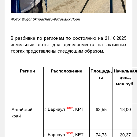
Фото: © Igor Skripachev /Фотобанк Лори
В разбивке по регионам по состоянию на 21.10.2025
земельные лоты для девелопмента на активных
торгах представлены следующим образом.
Регион
Расположение
Площадь,
Начальная
га
цена,
млн руб.
new
г. Барнаул
,
КРТ
Алтайский
63,55
18,00
край
new
г. Барнаул
,
КРТ
74,73
20,37