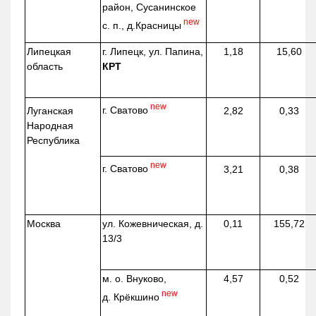
район, Сусанинское
new
с. п.,
д.Красницы
Липецкая
г. Липецк, ул. Папина,
1,18
15,60
область
КРТ
new
г. Сватово
Луганская
2,82
0,33
Народная
Республика
new
г. Сватово
3,21
0,38
Москва
ул.
Кожевническая
, д.
0,11
155,72
13/3
м. о. Внуково,
4,57
0,52
new
д.
Крёкшино