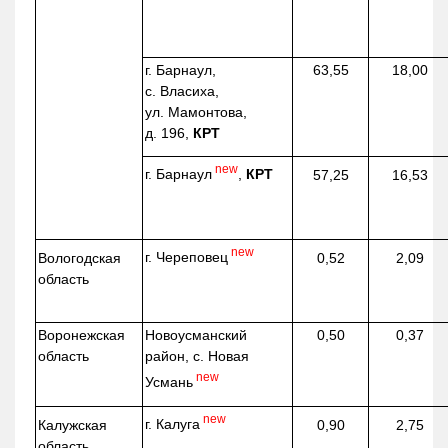
г. Барнаул,
63,55
18,00
с. Власиха,
ул. Мамонтова,
д. 196,
КРТ
new
г. Барнаул
,
КРТ
57,25
16,53
new
г. Череповец
Вологодская
0,52
2,09
область
Воронежская
Новоусманский
0,50
0,37
область
район, с. Новая
new
Усмань
new
г. Калуга
Калужская
0,90
2,75
область