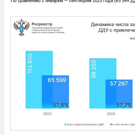
По сравнению с январем — сентябрем 2023 года (65 599 Д