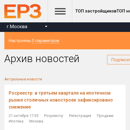
ТОП застройщиков
ТОП н
г.Москва
Настроены
0 параметров
Регион
Архив новостей
Подписа
Актуальные новости
Росреестр: в третьем квартале на ипотечном
рынке столичных новостроек зафиксировано
снижение
21 октября 17:35
Росреестр
Регистрация
Продажи
Ипотека
Москва