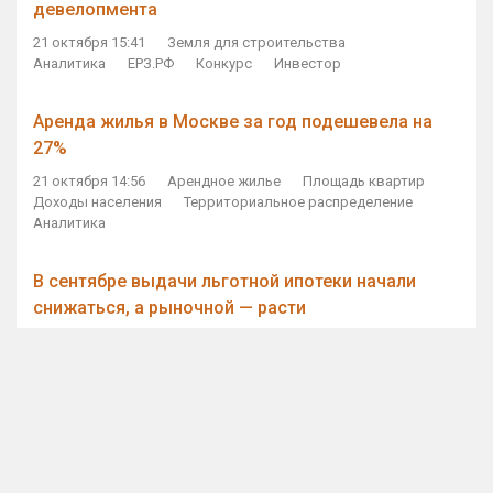
девелопмента
21 октября 15:41
Земля для строительства
Аналитика
ЕРЗ.РФ
Конкурс
Инвестор
Аренда жилья в Москве за год подешевела на
27%
21 октября 14:56
Арендное жилье
Площадь квартир
Доходы населения
Территориальное распределение
Аналитика
В сентябре выдачи льготной ипотеки начали
снижаться, а рыночной — расти
21 октября 14:11
Ипотека
Субсидирование ипотеки
Объем ИЖК
Количество ИЖК
Экспертное мнение
Виталий Мутко — Владимиру Путину: россияне
стали чаще выкупать квартиры без кредитов
21 октября 12:57
ДОМ.РФ
Проектное финансирование