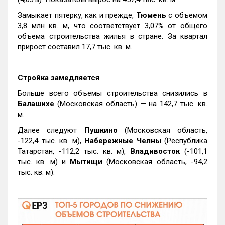
Замыкает пятерку, как и прежде,
Тюмень
с объемом
3,8 млн кв. м, что соответствует 3,07% от общего
объема строительства жилья в стране. За квартал
прирост составил 17,7 тыс. кв. м.
Стройка замедляется
Больше всего объемы строительства снизились в
Балашихе
(Московская область) — на 142,7 тыс. кв.
м.
Далее следуют
Пушкино
(Московская область,
-122,4 тыс. кв. м),
Набережные Челны
(Республика
Татарстан, -112,2 тыс. кв. м),
Владивосток
(-101,1
тыс. кв. м) и
Мытищи
(Московская область, -94,2
тыс. кв. м).