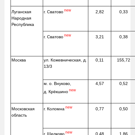
new
г. Сватово
Луганская
2,82
0,33
Народная
Республика
new
г. Сватово
3,21
0,38
Москва
ул.
Кожевническая
, д.
0,11
155,72
13/3
м. о. Внуково,
4,57
0,52
new
д.
Крёкшино
new
г. Коломна
Московская
0,77
0,50
область
new
г. Щелково
0,48
1,86