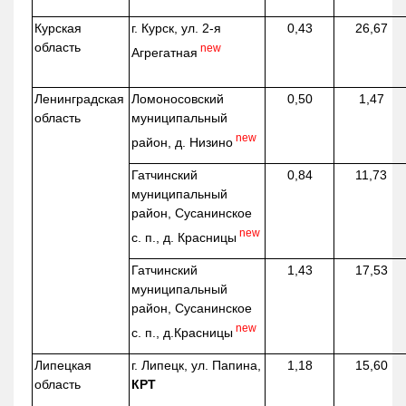
Курская
г. Курск, ул. 2-я
0,43
26,67
область
new
Агрегатная
Ленинградская
Ломоносовский
0,50
1,47
область
муниципальный
new
район, д.
Низино
Гатчинский
0,84
11,73
муниципальный
район, Сусанинское
new
с. п., д. Красницы
Гатчинский
1,43
17,53
муниципальный
район, Сусанинское
new
с. п.,
д.Красницы
Липецкая
г. Липецк, ул. Папина,
1,18
15,60
область
КРТ