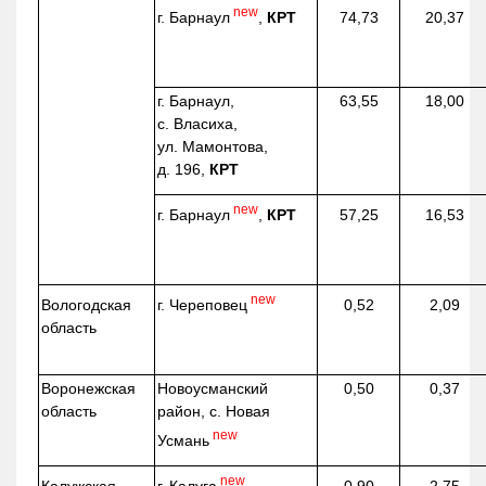
new
г. Барнаул
,
КРТ
74,73
20,37
г. Барнаул,
63,55
18,00
с. Власиха,
ул. Мамонтова,
д. 196,
КРТ
new
г. Барнаул
,
КРТ
57,25
16,53
new
г. Череповец
Вологодская
0,52
2,09
область
Воронежская
Новоусманский
0,50
0,37
область
район, с. Новая
new
Усмань
new