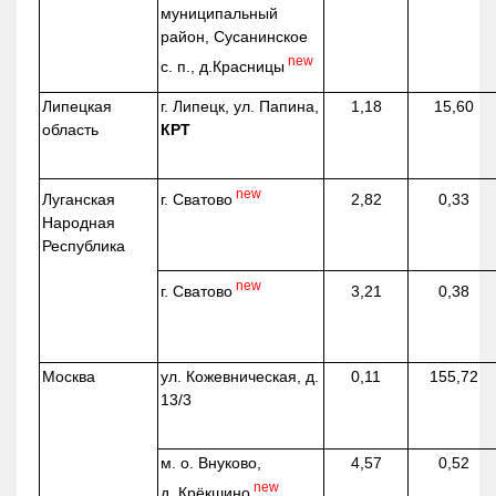
муниципальный
район, Сусанинское
new
с. п.,
д.Красницы
Липецкая
г. Липецк, ул. Папина,
1,18
15,60
область
КРТ
new
г. Сватово
Луганская
2,82
0,33
Народная
Республика
new
г. Сватово
3,21
0,38
Москва
ул.
Кожевническая
, д.
0,11
155,72
13/3
м. о. Внуково,
4,57
0,52
new
д.
Крёкшино