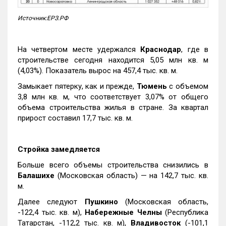
Источник:ЕРЗ.РФ
На четвертом месте удержался
Краснодар
, где в
строительстве сегодня находится 5,05 млн кв. м
(4,03%). Показатель вырос на 457,4 тыс. кв. м.
Замыкает пятерку, как и прежде,
Тюмень
с объемом
3,8 млн кв. м, что соответствует 3,07% от общего
объема строительства жилья в стране. За квартал
прирост составил 17,7 тыс. кв. м.
Стройка замедляется
Больше всего объемы строительства снизились в
Балашихе
(Московская область) — на 142,7 тыс. кв.
м.
Далее следуют
Пушкино
(Московская область,
-122,4 тыс. кв. м),
Набережные Челны
(Республика
Татарстан, -112,2 тыс. кв. м),
Владивосток
(-101,1