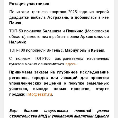
Ротация участников
По итогам третьего квартала 2025 года из первой
двадцатки выбыла
Астрахань
, а добавилась в нее
Пенза
.
ТОП-50 покинули
Балашиха
и
Пушкино
(Московская
область), вместо них в рейтинг вошли
Архангельск
и
Нальчик
.
ТОП-100 пополнили
Энгельс
,
Мариуполь
и
Кызыл
.
С полным ТОП-100 застраиваемых населенных
пунктов можно ознакомиться
здесь
.
Принимаем заказы на глубинное исследование
регионов, городов или локаций для принятия
управленческих решений о покупке земельных
участков, выводе новых проектов, старте
продаж:
info@erzrf.ru
.
Еще больше оперативных новостей рынка
строительства МКД и уникальной аналитики Единого