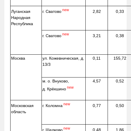
new
г. Сватово
Луганская
2,82
0,33
Народная
Республика
new
г. Сватово
3,21
0,38
Москва
ул.
Кожевническая
, д.
0,11
155,72
13/3
м. о. Внуково,
4,57
0,52
new
д.
Крёкшино
new
г. Коломна
Московская
0,77
0,50
область
new
г. Щелково
0,48
1,86