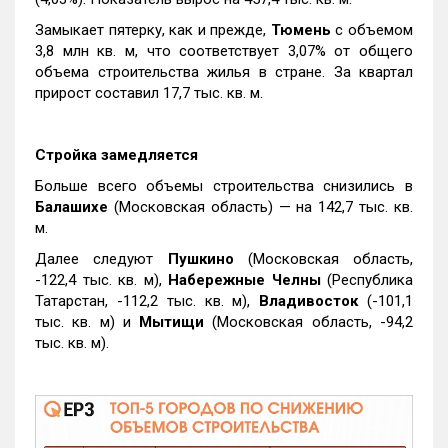
Замыкает пятерку, как и прежде,
Тюмень
с объемом
3,8 млн кв. м, что соответствует 3,07% от общего
объема строительства жилья в стране. За квартал
прирост составил 17,7 тыс. кв. м.
Стройка замедляется
Больше всего объемы строительства снизились в
Балашихе
(Московская область) — на 142,7 тыс. кв.
м.
Далее следуют
Пушкино
(Московская область,
-122,4 тыс. кв. м),
Набережные Челны
(Республика
Татарстан, -112,2 тыс. кв. м),
Владивосток
(-101,1
тыс. кв. м) и
Мытищи
(Московская область, -94,2
тыс. кв. м).