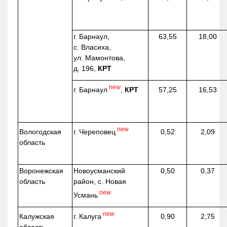
г. Барнаул,
63,55
18,00
с. Власиха,
ул. Мамонтова,
д. 196,
КРТ
new
г. Барнаул
,
КРТ
57,25
16,53
new
г. Череповец
Вологодская
0,52
2,09
область
Воронежская
Новоусманский
0,50
0,37
область
район, с. Новая
new
Усмань
new
г. Калуга
Калужская
0,90
2,75