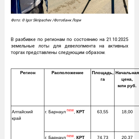
Фото: © Igor Skripachev /Фотобанк Лори
В разбивке по регионам по состоянию на 21.10.2025
земельные лоты для девелопмента на активных
торгах представлены следующим образом.
Регион
Расположение
Площадь,
Начальная
га
цена,
млн руб.
new
г. Барнаул
,
КРТ
Алтайский
63,55
18,00
край
new
г. Барнаул
,
КРТ
74,73
20,37