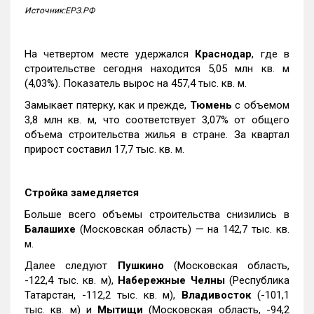
Источник:ЕРЗ.РФ
На четвертом месте удержался
Краснодар
, где в
строительстве сегодня находится 5,05 млн кв. м
(4,03%). Показатель вырос на 457,4 тыс. кв. м.
Замыкает пятерку, как и прежде,
Тюмень
с объемом
3,8 млн кв. м, что соответствует 3,07% от общего
объема строительства жилья в стране. За квартал
прирост составил 17,7 тыс. кв. м.
Стройка замедляется
Больше всего объемы строительства снизились в
Балашихе
(Московская область) — на 142,7 тыс. кв.
м.
Далее следуют
Пушкино
(Московская область,
-122,4 тыс. кв. м),
Набережные Челны
(Республика
Татарстан, -112,2 тыс. кв. м),
Владивосток
(-101,1
тыс. кв. м) и
Мытищи
(Московская область, -94,2