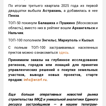
По итогам третьего квартала 2025 года из первой
двадцатки выбыла
Астрахань
, а добавилась в нее
Пенза
.
ТОП-50 покинули
Балашиха
и
Пушкино
(Московская
область), вместо них в рейтинг вошли
Архангельск
и
Нальчик
.
ТОП-100 пополнили
Энгельс
,
Мариуполь
и
Кызыл
.
С полным ТОП-100 застраиваемых населенных
пунктов можно ознакомиться
здесь
.
Принимаем заказы на глубинное исследование
регионов, городов или локаций для принятия
управленческих решений о покупке земельных
участков, выводе новых проектов, старте
продаж:
info@erzrf.ru
.
Еще больше оперативных новостей рынка
строительства МКД и уникальной аналитики Единого
ресурса застройщиков — в нашем телеграм-