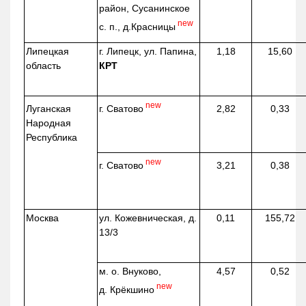
район, Сусанинское
new
с. п.,
д.Красницы
Липецкая
г. Липецк, ул. Папина,
1,18
15,60
область
КРТ
new
г. Сватово
Луганская
2,82
0,33
Народная
Республика
new
г. Сватово
3,21
0,38
Москва
ул.
Кожевническая
, д.
0,11
155,72
13/3
м. о. Внуково,
4,57
0,52
new
д.
Крёкшино