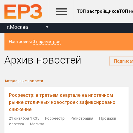
ТОП застройщиков
ТОП н
г.Москва
Настроены
0 параметров
Регион
Архив новостей
Подписа
Актуальные новости
Росреестр: в третьем квартале на ипотечном
рынке столичных новостроек зафиксировано
снижение
21 октября 17:35
Росреестр
Регистрация
Продажи
Ипотека
Москва