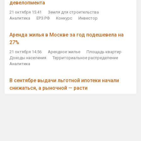
девелопмента
21 октября 15:41
Земля для строительства
Аналитика
ЕРЗ.РФ
Конкурс
Инвестор
Аренда жилья в Москве за год подешевела на
27%
21 октября 14:56
Арендное жилье
Площадь квартир
Доходы населения
Территориальное распределение
Аналитика
В сентябре выдачи льготной ипотеки начали
снижаться, а рыночной — расти
21 октября 14:11
Ипотека
Субсидирование ипотеки
Объем ИЖК
Количество ИЖК
Экспертное мнение
Виталий Мутко — Владимиру Путину: россияне
стали чаще выкупать квартиры без кредитов
21 октября 12:57
ДОМ.РФ
Проектное финансирование