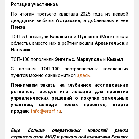
Ротация участников
По итогам третьего квартала 2025 года из первой
двадцатки выбыла
Астрахань
, а добавилась в нее
Пенза
.
ТОП-50 покинули
Балашиха
и
Пушкино
(Московская
область), вместо них в рейтинг вошли
Архангельск
и
Нальчик
.
ТОП-100 пополнили
Энгельс
,
Мариуполь
и
Кызыл
.
С полным ТОП-100 застраиваемых населенных
пунктов можно ознакомиться
здесь
.
Принимаем заказы на глубинное исследование
регионов, городов или локаций для принятия
управленческих решений о покупке земельных
участков, выводе новых проектов, старте
продаж:
info@erzrf.ru
.
Еще больше оперативных новостей рынка
строительства МКД и уникальной аналитики Единого