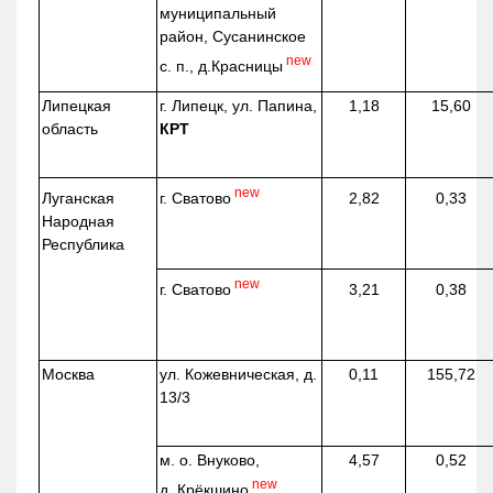
муниципальный
район, Сусанинское
new
с. п.,
д.Красницы
Липецкая
г. Липецк, ул. Папина,
1,18
15,60
область
КРТ
new
г. Сватово
Луганская
2,82
0,33
Народная
Республика
new
г. Сватово
3,21
0,38
Москва
ул.
Кожевническая
, д.
0,11
155,72
13/3
м. о. Внуково,
4,57
0,52
new
д.
Крёкшино