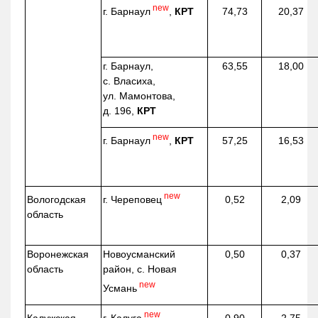
new
г. Барнаул
,
КРТ
74,73
20,37
г. Барнаул,
63,55
18,00
с. Власиха,
ул. Мамонтова,
д. 196,
КРТ
new
г. Барнаул
,
КРТ
57,25
16,53
new
г. Череповец
Вологодская
0,52
2,09
область
Воронежская
Новоусманский
0,50
0,37
область
район, с. Новая
new
Усмань
new