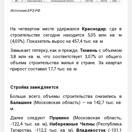
Источник:ЕРЗ.РФ
На четвертом месте удержался
Краснодар
, где в
строительстве сегодня находится 5,05 млн кв. м
(4,03%). Показатель вырос на 457,4 тыс. кв. м.
Замыкает пятерку, как и прежде,
Тюмень
с объемом
3,8 млн кв. м, что соответствует 3,07% от общего
объема строительства жилья в стране. За квартал
прирост составил 17,7 тыс. кв. м.
Стройка замедляется
Больше всего объемы строительства снизились в
Балашихе
(Московская область) — на 142,7 тыс. кв.
м.
Далее следуют
Пушкино
(Московская область,
-122,4 тыс. кв. м),
Набережные Челны
(Республика
Татарстан, -112,2 тыс. кв. м),
Владивосток
(-101,1