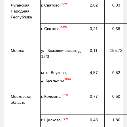
new
г. Сватово
Луганская
2,82
0,33
Народная
Республика
new
г. Сватово
3,21
0,38
Москва
ул.
Кожевническая
, д.
0,11
155,72
13/3
м. о. Внуково,
4,57
0,52
new
д.
Крёкшино
new
г. Коломна
Московская
0,77
0,50
область
new
г. Щелково
0,48
1,86