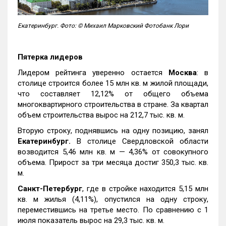
Екатеринбург. Фото: © Михаил Марковский Фотобанк Лори
Пятерка лидеров
Лидером рейтинга уверенно остается
Москва
: в
столице строится более 15 млн кв. м жилой площади,
что составляет 12,12% от общего объема
многоквартирного строительства в стране. За квартал
объем строительства вырос на 212,7 тыс. кв. м.
Вторую строку, поднявшись на одну позицию, занял
Екатеринбург.
В столице Свердловской области
возводится 5,46 млн кв. м — 4,36% от совокупного
объема. Прирост за три месяца достиг 350,3 тыс. кв.
м.
Санкт-Петербург
, где в стройке находится 5,15 млн
кв. м жилья (4,11%), опустился на одну строку,
переместившись на третье место. По сравнению с 1
июля показатель вырос на 29,3 тыс. кв. м.