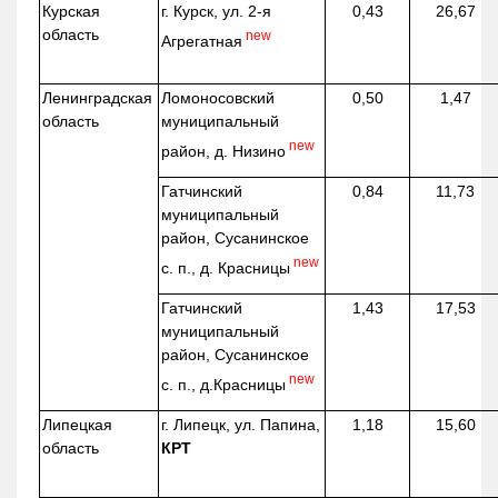
Курская
г. Курск, ул. 2-я
0,43
26,67
область
new
Агрегатная
Ленинградская
Ломоносовский
0,50
1,47
область
муниципальный
new
район, д.
Низино
Гатчинский
0,84
11,73
муниципальный
район, Сусанинское
new
с. п., д. Красницы
Гатчинский
1,43
17,53
муниципальный
район, Сусанинское
new
с. п.,
д.Красницы
Липецкая
г. Липецк, ул. Папина,
1,18
15,60
область
КРТ