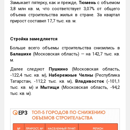
Замыкает пятерку, как и прежде,
Тюмень
с объемом
3,8 млн кв. м, что соответствует 3,07% от общего
объема строительства жилья в стране. За квартал
прирост составил 17,7 тыс. кв. м.
Стройка замедляется
Больше всего объемы строительства снизились в
Балашихе
(Московская область) — на 142,7 тыс. кв.
м.
Далее следуют
Пушкино
(Московская область,
-122,4 тыс. кв. м),
Набережные Челны
(Республика
Татарстан, -112,2 тыс. кв. м),
Владивосток
(-101,1
тыс. кв. м) и
Мытищи
(Московская область, -94,2
тыс. кв. м).