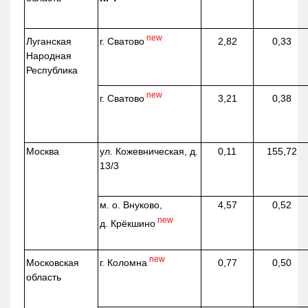
new
г. Сватово
Луганская
2,82
0,33
Народная
Республика
new
г. Сватово
3,21
0,38
Москва
ул.
Кожевническая
, д.
0,11
155,72
13/3
м. о. Внуково,
4,57
0,52
new
д.
Крёкшино
new
г. Коломна
Московская
0,77
0,50
область