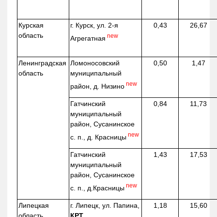
Курская
г. Курск, ул. 2-я
0,43
26,67
область
new
Агрегатная
Ленинградская
Ломоносовский
0,50
1,47
область
муниципальный
new
район, д.
Низино
Гатчинский
0,84
11,73
муниципальный
район, Сусанинское
new
с. п., д. Красницы
Гатчинский
1,43
17,53
муниципальный
район, Сусанинское
new
с. п.,
д.Красницы
Липецкая
г. Липецк, ул. Папина,
1,18
15,60
область
КРТ