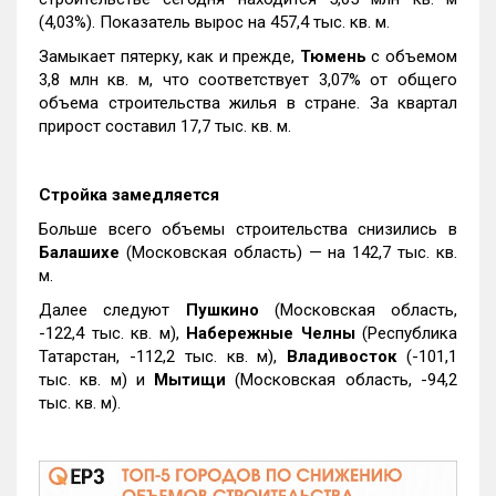
(4,03%). Показатель вырос на 457,4 тыс. кв. м.
Замыкает пятерку, как и прежде,
Тюмень
с объемом
3,8 млн кв. м, что соответствует 3,07% от общего
объема строительства жилья в стране. За квартал
прирост составил 17,7 тыс. кв. м.
Стройка замедляется
Больше всего объемы строительства снизились в
Балашихе
(Московская область) — на 142,7 тыс. кв.
м.
Далее следуют
Пушкино
(Московская область,
-122,4 тыс. кв. м),
Набережные Челны
(Республика
Татарстан, -112,2 тыс. кв. м),
Владивосток
(-101,1
тыс. кв. м) и
Мытищи
(Московская область, -94,2
тыс. кв. м).