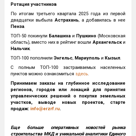
Ротация участников
По итогам третьего квартала 2025 года из первой
двадцатки выбыла
Астрахань
, а добавилась в нее
Пенза
.
ТОП-50 покинули
Балашиха
и
Пушкино
(Московская
область), вместо них в рейтинг вошли
Архангельск
и
Нальчик
.
ТОП-100 пополнили
Энгельс
,
Мариуполь
и
Кызыл
.
С полным ТОП-100 застраиваемых населенных
пунктов можно ознакомиться
здесь
.
Принимаем заказы на глубинное исследование
регионов, городов или локаций для принятия
управленческих решений о покупке земельных
участков, выводе новых проектов, старте
продаж:
info@erzrf.ru
.
Еще больше оперативных новостей рынка
строительства МКД и уникальной аналитики Единого