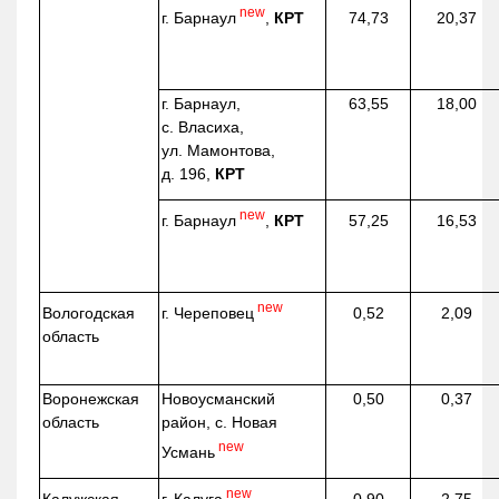
new
г. Барнаул
,
КРТ
74,73
20,37
г. Барнаул,
63,55
18,00
с. Власиха,
ул. Мамонтова,
д. 196,
КРТ
new
г. Барнаул
,
КРТ
57,25
16,53
new
г. Череповец
Вологодская
0,52
2,09
область
Воронежская
Новоусманский
0,50
0,37
область
район, с. Новая
new
Усмань
new