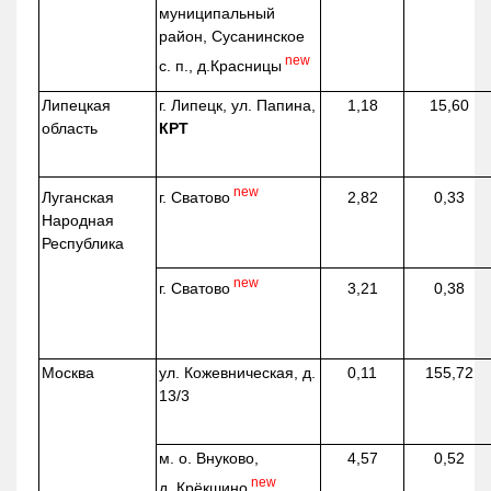
муниципальный
район, Сусанинское
new
с. п.,
д.Красницы
Липецкая
г. Липецк, ул. Папина,
1,18
15,60
область
КРТ
new
г. Сватово
Луганская
2,82
0,33
Народная
Республика
new
г. Сватово
3,21
0,38
Москва
ул.
Кожевническая
, д.
0,11
155,72
13/3
м. о. Внуково,
4,57
0,52
new
д.
Крёкшино