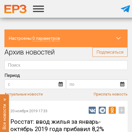
Настроены
0 параметров
Архив новостей
Регион
Подписаться
Период
Актуальные новости
Прислать новость
Все новости
+
20 ноября 2019 17:33
Росстат: ввод жилья за январь-
октябрь 2019 года прибавил 8,2%