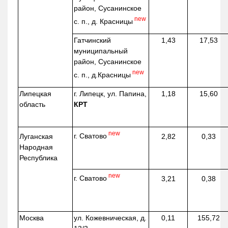
район, Сусанинское
new
с. п., д. Красницы
Гатчинский
1,43
17,53
муниципальный
район, Сусанинское
new
с. п.,
д.Красницы
Липецкая
г. Липецк, ул. Папина,
1,18
15,60
область
КРТ
new
г. Сватово
Луганская
2,82
0,33
Народная
Республика
new
г. Сватово
3,21
0,38
Москва
ул.
Кожевническая
, д.
0,11
155,72