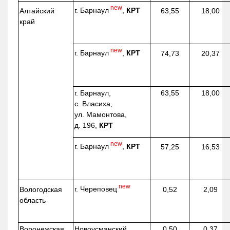
new
г. Барнаул
,
КРТ
Алтайский
63,55
18,00
край
new
г. Барнаул
,
КРТ
74,73
20,37
г. Барнаул,
63,55
18,00
с. Власиха,
ул. Мамонтова,
д. 196,
КРТ
new
г. Барнаул
,
КРТ
57,25
16,53
new
г. Череповец
Вологодская
0,52
2,09
область
Воронежская
Новоусманский
0,50
0,37