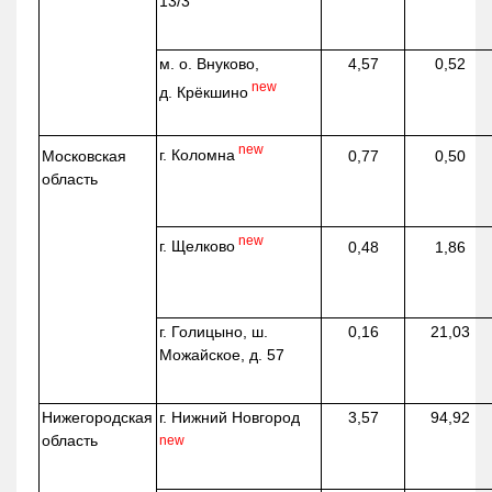
13/3
м. о. Внуково,
4,57
0,52
new
д.
Крёкшино
new
г. Коломна
Московская
0,77
0,50
область
new
г. Щелково
0,48
1,86
г. Голицыно, ш.
0,16
21,03
Можайское, д. 57
Нижегородская
г. Нижний Новгород
3,57
94,92
область
new