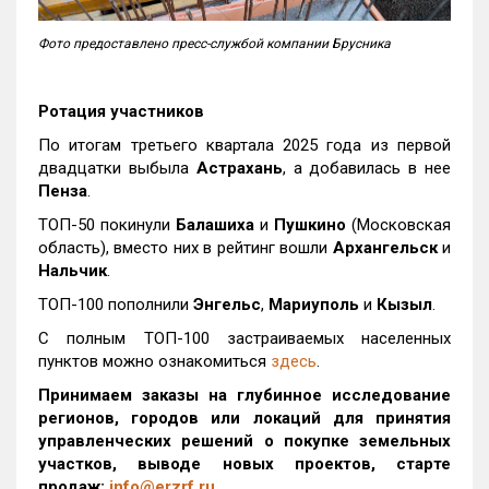
Фото предоставлено пресс-службой компании Брусника
Ротация участников
По итогам третьего квартала 2025 года из первой
двадцатки выбыла
Астрахань
, а добавилась в нее
Пенза
.
ТОП-50 покинули
Балашиха
и
Пушкино
(Московская
область), вместо них в рейтинг вошли
Архангельск
и
Нальчик
.
ТОП-100 пополнили
Энгельс
,
Мариуполь
и
Кызыл
.
С полным ТОП-100 застраиваемых населенных
пунктов можно ознакомиться
здесь
.
Принимаем заказы на глубинное исследование
регионов, городов или локаций для принятия
управленческих решений о покупке земельных
участков, выводе новых проектов, старте
продаж:
info@erzrf.ru
.