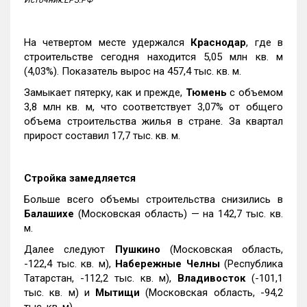
На четвертом месте удержался
Краснодар
, где в
строительстве сегодня находится 5,05 млн кв. м
(4,03%). Показатель вырос на 457,4 тыс. кв. м.
Замыкает пятерку, как и прежде,
Тюмень
с объемом
3,8 млн кв. м, что соответствует 3,07% от общего
объема строительства жилья в стране. За квартал
прирост составил 17,7 тыс. кв. м.
Стройка замедляется
Больше всего объемы строительства снизились в
Балашихе
(Московская область) — на 142,7 тыс. кв.
м.
Далее следуют
Пушкино
(Московская область,
-122,4 тыс. кв. м),
Набережные Челны
(Республика
Татарстан, -112,2 тыс. кв. м),
Владивосток
(-101,1
тыс. кв. м) и
Мытищи
(Московская область, -94,2
тыс. кв. м).