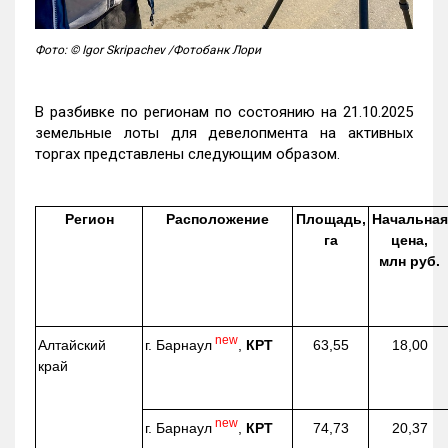
Фото: © Igor Skripachev /Фотобанк Лори
В разбивке по регионам по состоянию на 21.10.2025
земельные лоты для девелопмента на активных
торгах представлены следующим образом.
Регион
Расположение
Площадь,
Начальная
га
цена,
млн руб.
new
г. Барнаул
,
КРТ
Алтайский
63,55
18,00
край
new
г. Барнаул
,
КРТ
74,73
20,37