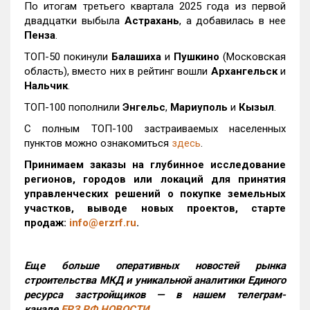
По итогам третьего квартала 2025 года из первой
двадцатки выбыла
Астрахань
, а добавилась в нее
Пенза
.
ТОП-50 покинули
Балашиха
и
Пушкино
(Московская
область), вместо них в рейтинг вошли
Архангельск
и
Нальчик
.
ТОП-100 пополнили
Энгельс
,
Мариуполь
и
Кызыл
.
С полным ТОП-100 застраиваемых населенных
пунктов можно ознакомиться
здесь
.
Принимаем заказы на глубинное исследование
регионов, городов или локаций для принятия
управленческих решений о покупке земельных
участков, выводе новых проектов, старте
продаж:
info@erzrf.ru
.
Еще больше оперативных новостей рынка
строительства МКД и уникальной аналитики Единого
ресурса застройщиков — в нашем телеграм-
канале
ЕРЗ.РФ НОВОСТИ
.