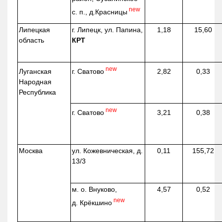
new
с. п.,
д.Красницы
Липецкая
г. Липецк, ул. Папина,
1,18
15,60
область
КРТ
new
г. Сватово
Луганская
2,82
0,33
Народная
Республика
new
г. Сватово
3,21
0,38
Москва
ул.
Кожевническая
, д.
0,11
155,72
13/3
м. о. Внуково,
4,57
0,52
new
д.
Крёкшино