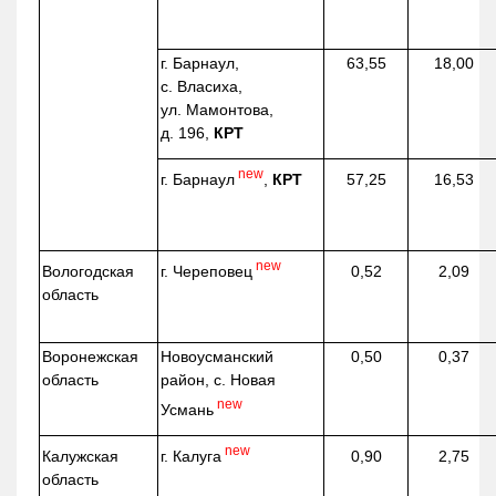
г. Барнаул,
63,55
18,00
с. Власиха,
ул. Мамонтова,
д. 196,
КРТ
new
г. Барнаул
,
КРТ
57,25
16,53
new
г. Череповец
Вологодская
0,52
2,09
область
Воронежская
Новоусманский
0,50
0,37
область
район, с. Новая
new
Усмань
new
г. Калуга
Калужская
0,90
2,75
область