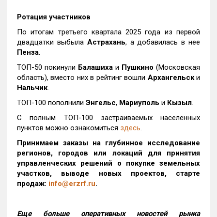
Ротация участников
По итогам третьего квартала 2025 года из первой
двадцатки выбыла
Астрахань
, а добавилась в нее
Пенза
.
ТОП-50 покинули
Балашиха
и
Пушкино
(Московская
область), вместо них в рейтинг вошли
Архангельск
и
Нальчик
.
ТОП-100 пополнили
Энгельс
,
Мариуполь
и
Кызыл
.
С полным ТОП-100 застраиваемых населенных
пунктов можно ознакомиться
здесь
.
Принимаем заказы на глубинное исследование
регионов, городов или локаций для принятия
управленческих решений о покупке земельных
участков, выводе новых проектов, старте
продаж:
info@erzrf.ru
.
Еще больше оперативных новостей рынка