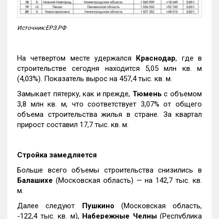
Источник:ЕРЗ.РФ
На четвертом месте удержался
Краснодар
, где в
строительстве сегодня находится 5,05 млн кв. м
(4,03%). Показатель вырос на 457,4 тыс. кв. м.
Замыкает пятерку, как и прежде,
Тюмень
с объемом
3,8 млн кв. м, что соответствует 3,07% от общего
объема строительства жилья в стране. За квартал
прирост составил 17,7 тыс. кв. м.
Стройка замедляется
Больше всего объемы строительства снизились в
Балашихе
(Московская область) — на 142,7 тыс. кв.
м.
Далее следуют
Пушкино
(Московская область,
-122,4 тыс. кв. м),
Набережные Челны
(Республика