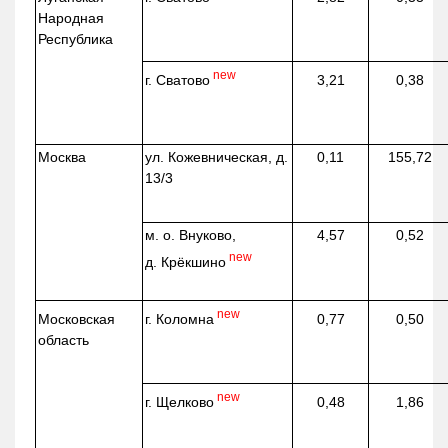
Народная
Республика
new
г. Сватово
3,21
0,38
Москва
ул.
Кожевническая
, д.
0,11
155,72
13/3
м. о. Внуково,
4,57
0,52
new
д.
Крёкшино
new
г. Коломна
Московская
0,77
0,50
область
new
г. Щелково
0,48
1,86