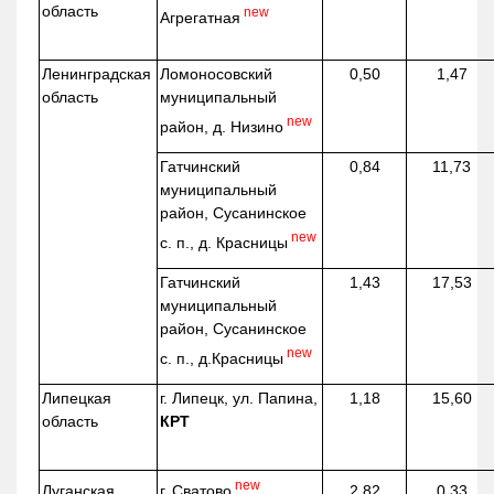
область
new
Агрегатная
Ленинградская
Ломоносовский
0,50
1,47
область
муниципальный
new
район, д.
Низино
Гатчинский
0,84
11,73
муниципальный
район, Сусанинское
new
с. п., д. Красницы
Гатчинский
1,43
17,53
муниципальный
район, Сусанинское
new
с. п.,
д.Красницы
Липецкая
г. Липецк, ул. Папина,
1,18
15,60
область
КРТ
new
г. Сватово
Луганская
2,82
0,33