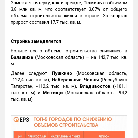
Замыкает пятерку, как и прежде,
Тюмень
с объемом
3,8 млн кв. м, что соответствует 3,07% от общего
объема строительства жилья в стране. За квартал
прирост составил 17,7 тыс. кв. м.
Стройка замедляется
Больше всего объемы строительства снизились в
Балашихе
(Московская область) — на 142,7 тыс. кв.
м.
Далее следуют
Пушкино
(Московская область,
-122,4 тыс. кв. м),
Набережные Челны
(Республика
Татарстан, -112,2 тыс. кв. м),
Владивосток
(-101,1
тыс. кв. м) и
Мытищи
(Московская область, -94,2
тыс. кв. м).