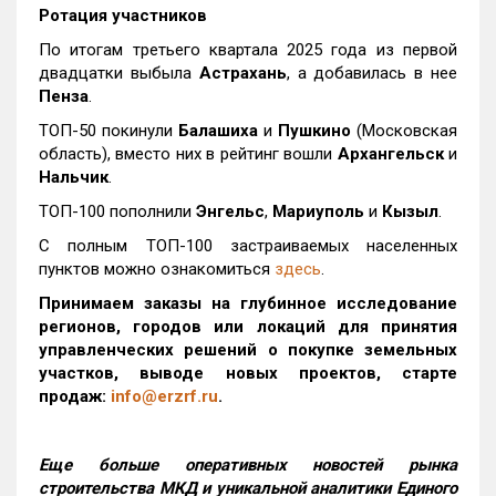
Ротация участников
По итогам третьего квартала 2025 года из первой
двадцатки выбыла
Астрахань
, а добавилась в нее
Пенза
.
ТОП-50 покинули
Балашиха
и
Пушкино
(Московская
область), вместо них в рейтинг вошли
Архангельск
и
Нальчик
.
ТОП-100 пополнили
Энгельс
,
Мариуполь
и
Кызыл
.
С полным ТОП-100 застраиваемых населенных
пунктов можно ознакомиться
здесь
.
Принимаем заказы на глубинное исследование
регионов, городов или локаций для принятия
управленческих решений о покупке земельных
участков, выводе новых проектов, старте
продаж:
info@erzrf.ru
.
Еще больше оперативных новостей рынка
строительства МКД и уникальной аналитики Единого