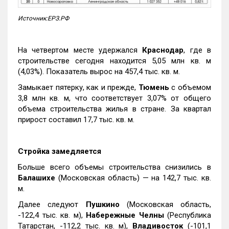
Источник:ЕРЗ.РФ
На четвертом месте удержался
Краснодар
, где в
строительстве сегодня находится 5,05 млн кв. м
(4,03%). Показатель вырос на 457,4 тыс. кв. м.
Замыкает пятерку, как и прежде,
Тюмень
с объемом
3,8 млн кв. м, что соответствует 3,07% от общего
объема строительства жилья в стране. За квартал
прирост составил 17,7 тыс. кв. м.
Стройка замедляется
Больше всего объемы строительства снизились в
Балашихе
(Московская область) — на 142,7 тыс. кв.
м.
Далее следуют
Пушкино
(Московская область,
-122,4 тыс. кв. м),
Набережные Челны
(Республика
Татарстан, -112,2 тыс. кв. м),
Владивосток
(-101,1