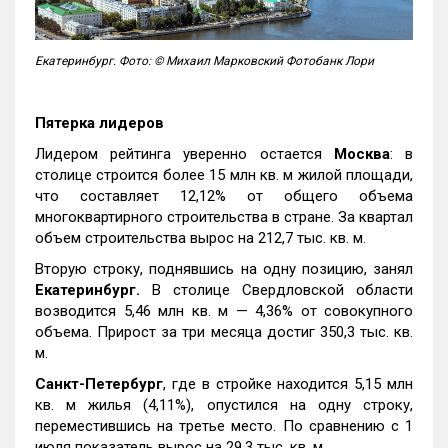
Екатеринбург. Фото: © Михаил Марковский Фотобанк Лори
Пятерка лидеров
Лидером рейтинга уверенно остается
Москва
: в
столице строится более 15 млн кв. м жилой площади,
что составляет 12,12% от общего объема
многоквартирного строительства в стране. За квартал
объем строительства вырос на 212,7 тыс. кв. м.
Вторую строку, поднявшись на одну позицию, занял
Екатеринбург.
В столице Свердловской области
возводится 5,46 млн кв. м — 4,36% от совокупного
объема. Прирост за три месяца достиг 350,3 тыс. кв.
м.
Санкт-Петербург
, где в стройке находится 5,15 млн
кв. м жилья (4,11%), опустился на одну строку,
переместившись на третье место. По сравнению с 1
июля показатель вырос на 29,3 тыс. кв. м.