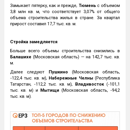
Замыкает пятерку, как и прежде,
Тюмень
с объемом
3,8 млн кв. м, что соответствует 3,07% от общего
объема строительства жилья в стране. За квартал
прирост составил 17,7 тыс. кв. м.
Стройка замедляется
Больше всего объемы строительства снизились в
Балашихе
(Московская область) — на 142,7 тыс. кв.
м.
Далее следуют
Пушкино
(Московская область,
-122,4 тыс. кв. м),
Набережные Челны
(Республика
Татарстан, -112,2 тыс. кв. м),
Владивосток
(-101,1
тыс. кв. м) и
Мытищи
(Московская область, -94,2
тыс. кв. м).