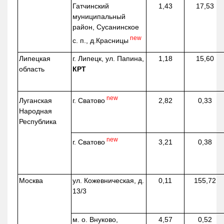
Гатчинский
1,43
17,53
муниципальный
район, Сусанинское
new
с. п.,
д.Красницы
Липецкая
г. Липецк, ул. Папина,
1,18
15,60
область
КРТ
new
г. Сватово
Луганская
2,82
0,33
Народная
Республика
new
г. Сватово
3,21
0,38
Москва
ул.
Кожевническая
, д.
0,11
155,72
13/3
м. о. Внуково,
4,57
0,52