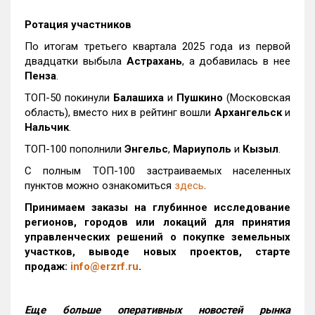
Ротация участников
По итогам третьего квартала 2025 года из первой
двадцатки выбыла
Астрахань
, а добавилась в нее
Пенза
.
ТОП-50 покинули
Балашиха
и
Пушкино
(Московская
область), вместо них в рейтинг вошли
Архангельск
и
Нальчик
.
ТОП-100 пополнили
Энгельс
,
Мариуполь
и
Кызыл
.
С полным ТОП-100 застраиваемых населенных
пунктов можно ознакомиться
здесь
.
Принимаем заказы на глубинное исследование
регионов, городов или локаций для принятия
управленческих решений о покупке земельных
участков, выводе новых проектов, старте
продаж:
info@erzrf.ru
.
Еще больше оперативных новостей рынка