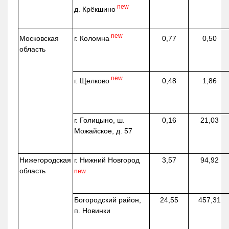
new
д.
Крёкшино
new
г. Коломна
Московская
0,77
0,50
область
new
г. Щелково
0,48
1,86
г. Голицыно, ш.
0,16
21,03
Можайское, д. 57
Нижегородская
г. Нижний Новгород
3,57
94,92
область
new
Богородский район,
24,55
457,31
п. Новинки