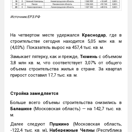
Источник:ЕРЗ.РФ
На четвертом месте удержался
Краснодар
, где в
строительстве сегодня находится 5,05 млн кв. м
(4,03%). Показатель вырос на 457,4 тыс. кв. м.
Замыкает пятерку, как и прежде,
Тюмень
с объемом
3,8 млн кв. м, что соответствует 3,07% от общего
объема строительства жилья в стране. За квартал
прирост составил 17,7 тыс. кв. м.
Стройка замедляется
Больше всего объемы строительства снизились в
Балашихе
(Московская область) — на 142,7 тыс. кв.
м.
Далее следуют
Пушкино
(Московская область,
-122,4 тыс. кв. м),
Набережные Челны
(Республика