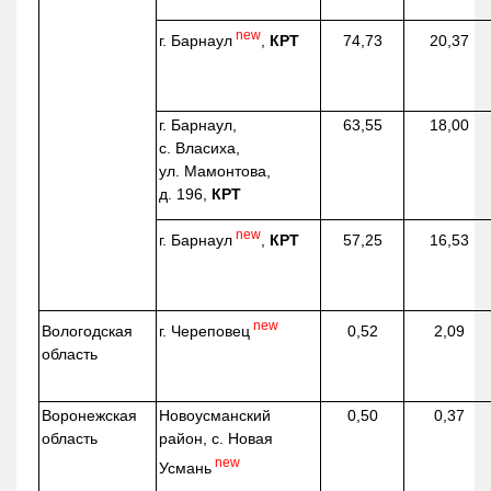
new
г. Барнаул
,
КРТ
74,73
20,37
г. Барнаул,
63,55
18,00
с. Власиха,
ул. Мамонтова,
д. 196,
КРТ
new
г. Барнаул
,
КРТ
57,25
16,53
new
г. Череповец
Вологодская
0,52
2,09
область
Воронежская
Новоусманский
0,50
0,37
область
район, с. Новая
new
Усмань