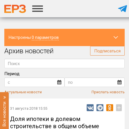
Настроены
0 параметров
Архив новостей
Регион
Подписаться
Период
Актуальные новости
Прислать новость
Все новости
+
31 августа 2018 15:55
Доля ипотеки в долевом
строительстве в общем объеме