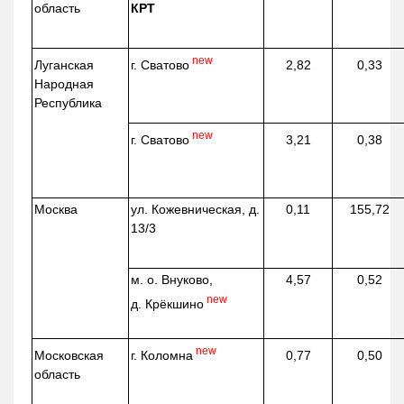
область
КРТ
new
г. Сватово
Луганская
2,82
0,33
Народная
Республика
new
г. Сватово
3,21
0,38
Москва
ул.
Кожевническая
, д.
0,11
155,72
13/3
м. о. Внуково,
4,57
0,52
new
д.
Крёкшино
new
г. Коломна
Московская
0,77
0,50
область