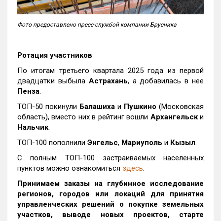
Фото предоставлено пресс-службой компании Брусника
Ротация участников
По итогам третьего квартала 2025 года из первой
двадцатки выбыла
Астрахань
, а добавилась в нее
Пенза
.
ТОП-50 покинули
Балашиха
и
Пушкино
(Московская
область), вместо них в рейтинг вошли
Архангельск
и
Нальчик
.
ТОП-100 пополнили
Энгельс
,
Мариуполь
и
Кызыл
.
С полным ТОП-100 застраиваемых населенных
пунктов можно ознакомиться
здесь
.
Принимаем заказы на глубинное исследование
регионов, городов или локаций для принятия
управленческих решений о покупке земельных
участков, выводе новых проектов, старте