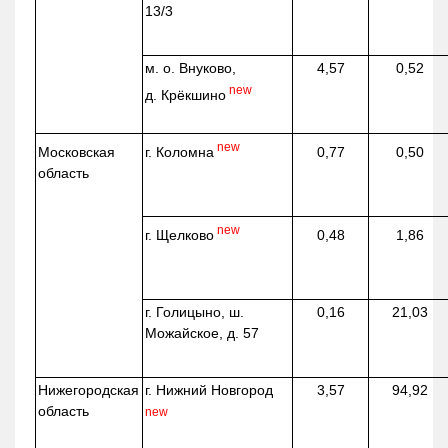
13/3
м. о. Внуково,
4,57
0,52
new
д.
Крёкшино
new
г. Коломна
Московская
0,77
0,50
область
new
г. Щелково
0,48
1,86
г. Голицыно, ш.
0,16
21,03
Можайское, д. 57
Нижегородская
г. Нижний Новгород
3,57
94,92
область
new