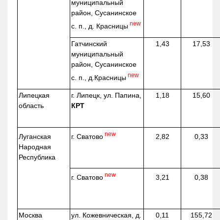
муниципальный
район, Сусанинское
new
с. п., д. Красницы
Гатчинский
1,43
17,53
муниципальный
район, Сусанинское
new
с. п.,
д.Красницы
Липецкая
г. Липецк, ул. Папина,
1,18
15,60
область
КРТ
new
г. Сватово
Луганская
2,82
0,33
Народная
Республика
new
г. Сватово
3,21
0,38
Москва
ул.
Кожевническая
, д.
0,11
155,72