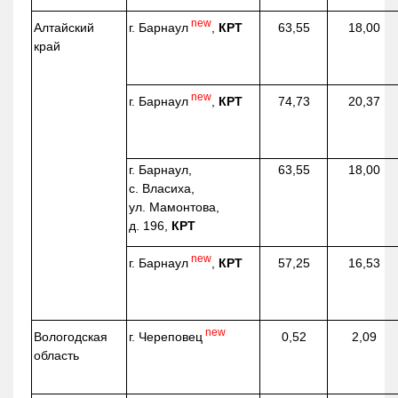
new
г. Барнаул
,
КРТ
Алтайский
63,55
18,00
край
new
г. Барнаул
,
КРТ
74,73
20,37
г. Барнаул,
63,55
18,00
с. Власиха,
ул. Мамонтова,
д. 196,
КРТ
new
г. Барнаул
,
КРТ
57,25
16,53
new
г. Череповец
Вологодская
0,52
2,09
область