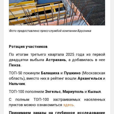
Фото предоставлено пресс-службой компании Брусника
Ротация участников
По итогам третьего квартала 2025 года из первой
двадцатки выбыла
Астрахань
, а добавилась в нее
Пенза
.
ТОП-50 покинули
Балашиха
и
Пушкино
(Московская
область), вместо них в рейтинг вошли
Архангельск
и
Нальчик
.
ТОП-100 пополнили
Энгельс
,
Мариуполь
и
Кызыл
.
С полным ТОП-100 застраиваемых населенных
пунктов можно ознакомиться
здесь
.
Принимаем заказы на глубинное исследование