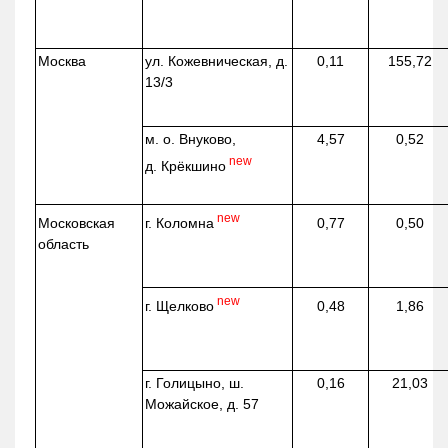
Москва
ул.
Кожевническая
, д.
0,11
155,72
13/3
м. о. Внуково,
4,57
0,52
new
д.
Крёкшино
new
г. Коломна
Московская
0,77
0,50
область
new
г. Щелково
0,48
1,86
г. Голицыно, ш.
0,16
21,03
Можайское, д. 57