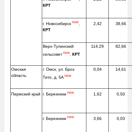
КРТ
new
г. Новосибирск
,
2,42
38,66
КРТ
Верх-
Тулинский
114,29
82,66
new
сельсовет
,
КРТ
Омская
г. Омск, ул. Броз
0,04
14,61
область
new
Тито, д. 5А
new
г. Березники
Пермский край
1,62
0,50
new
г. Березники
3,66
0,03