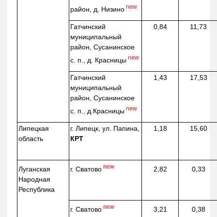
new
район, д.
Низино
Гатчинский
0,84
11,73
муниципальный
район, Сусанинское
new
с. п., д. Красницы
Гатчинский
1,43
17,53
муниципальный
район, Сусанинское
new
с. п.,
д.Красницы
Липецкая
г. Липецк, ул. Папина,
1,18
15,60
область
КРТ
new
г. Сватово
Луганская
2,82
0,33
Народная
Республика
new
г. Сватово
3,21
0,38