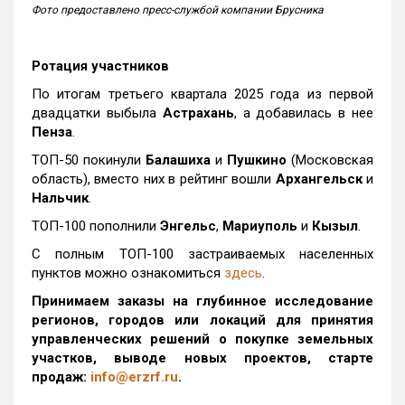
Фото предоставлено пресс-службой компании Брусника
Ротация участников
По итогам третьего квартала 2025 года из первой
двадцатки выбыла
Астрахань
, а добавилась в нее
Пенза
.
ТОП-50 покинули
Балашиха
и
Пушкино
(Московская
область), вместо них в рейтинг вошли
Архангельск
и
Нальчик
.
ТОП-100 пополнили
Энгельс
,
Мариуполь
и
Кызыл
.
С полным ТОП-100 застраиваемых населенных
пунктов можно ознакомиться
здесь
.
Принимаем заказы на глубинное исследование
регионов, городов или локаций для принятия
управленческих решений о покупке земельных
участков, выводе новых проектов, старте
продаж:
info@erzrf.ru
.