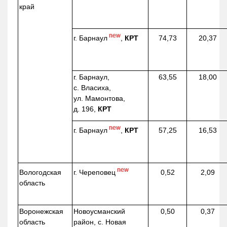
край
new
г. Барнаул
,
КРТ
74,73
20,37
г. Барнаул,
63,55
18,00
с. Власиха,
ул. Мамонтова,
д. 196,
КРТ
new
г. Барнаул
,
КРТ
57,25
16,53
new
г. Череповец
Вологодская
0,52
2,09
область
Воронежская
Новоусманский
0,50
0,37
область
район, с. Новая