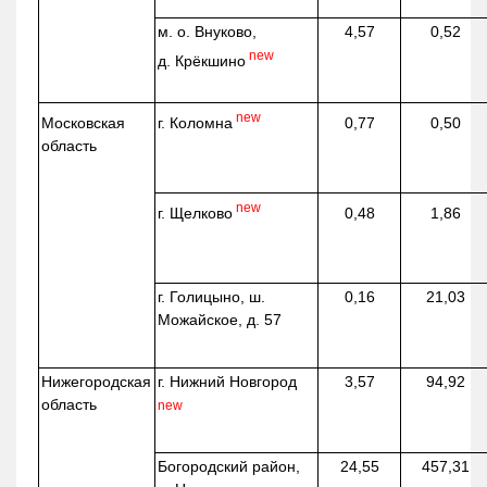
м. о. Внуково,
4,57
0,52
new
д.
Крёкшино
new
г. Коломна
Московская
0,77
0,50
область
new
г. Щелково
0,48
1,86
г. Голицыно, ш.
0,16
21,03
Можайское, д. 57
Нижегородская
г. Нижний Новгород
3,57
94,92
область
new
Богородский район,
24,55
457,31