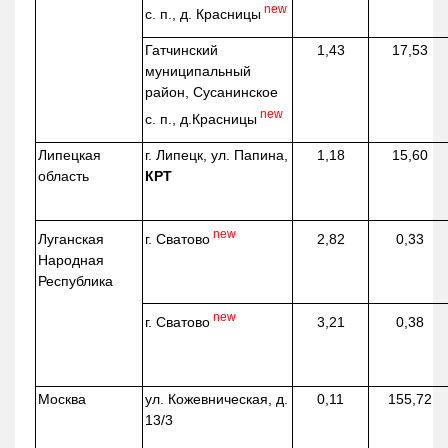
new
с. п., д. Красницы
Гатчинский
1,43
17,53
муниципальный
район, Сусанинское
new
с. п.,
д.Красницы
Липецкая
г. Липецк, ул. Папина,
1,18
15,60
область
КРТ
new
г. Сватово
Луганская
2,82
0,33
Народная
Республика
new
г. Сватово
3,21
0,38
Москва
ул.
Кожевническая
, д.
0,11
155,72
13/3