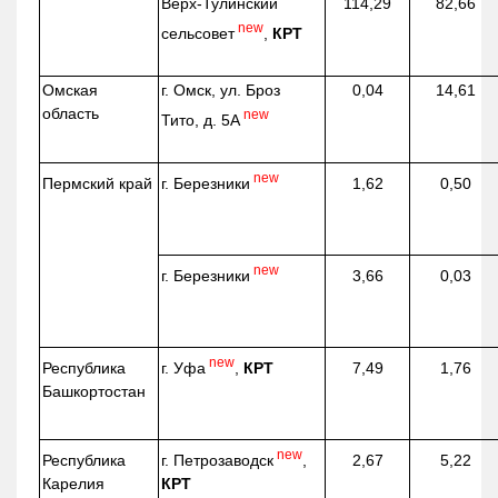
Верх-
Тулинский
114,29
82,66
new
сельсовет
,
КРТ
Омская
г. Омск, ул. Броз
0,04
14,61
область
new
Тито, д. 5А
new
г. Березники
Пермский край
1,62
0,50
new
г. Березники
3,66
0,03
new
г. Уфа
,
КРТ
Республика
7,49
1,76
Башкортостан
new
г. Петрозаводск
,
Республика
2,67
5,22
КРТ
Карелия