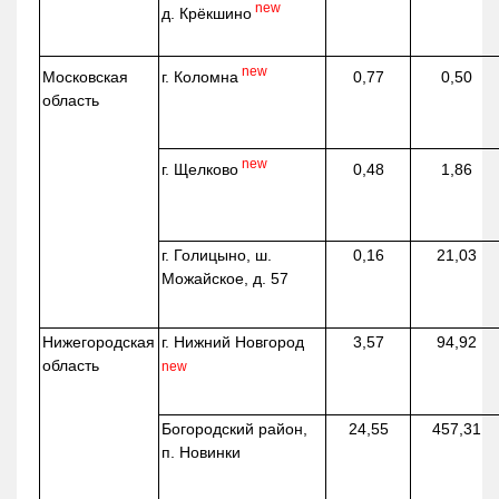
new
д.
Крёкшино
new
г. Коломна
Московская
0,77
0,50
область
new
г. Щелково
0,48
1,86
г. Голицыно, ш.
0,16
21,03
Можайское, д. 57
Нижегородская
г. Нижний Новгород
3,57
94,92
область
new
Богородский район,
24,55
457,31
п. Новинки