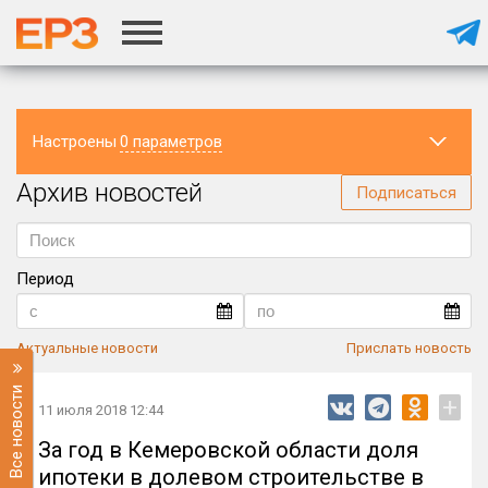
Настроены
0 параметров
Архив новостей
Регион
Подписаться
Период
Актуальные новости
Прислать новость
Все новости
+
11 июля 2018 12:44
За год в Кемеровской области доля
ипотеки в долевом строительстве в