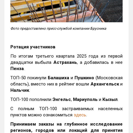
Фото предоставлено пресс-службой компании Брусника
Ротация участников
По итогам третьего квартала 2025 года из первой
двадцатки выбыла
Астрахань
, а добавилась в нее
Пенза
.
ТОП-50 покинули
Балашиха
и
Пушкино
(Московская
область), вместо них в рейтинг вошли
Архангельск
и
Нальчик
.
ТОП-100 пополнили
Энгельс
,
Мариуполь
и
Кызыл
.
С полным ТОП-100 застраиваемых населенных
пунктов можно ознакомиться
здесь
.
Принимаем заказы на глубинное исследование
регионов, городов или локаций для принятия