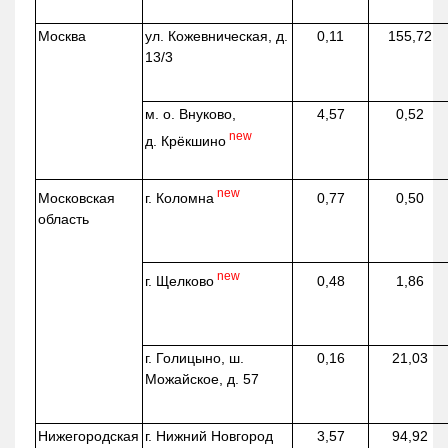
Москва
ул.
Кожевническая
, д.
0,11
155,72
13/3
м. о. Внуково,
4,57
0,52
new
д.
Крёкшино
new
г. Коломна
Московская
0,77
0,50
область
new
г. Щелково
0,48
1,86
г. Голицыно, ш.
0,16
21,03
Можайское, д. 57
Нижегородская
г. Нижний Новгород
3,57
94,92