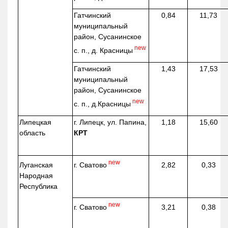
Гатчинский
0,84
11,73
муниципальный
район, Сусанинское
new
с. п., д. Красницы
Гатчинский
1,43
17,53
муниципальный
район, Сусанинское
new
с. п.,
д.Красницы
Липецкая
г. Липецк, ул. Папина,
1,18
15,60
область
КРТ
new
г. Сватово
Луганская
2,82
0,33
Народная
Республика
new
г. Сватово
3,21
0,38