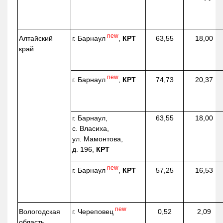
new
г. Барнаул
,
КРТ
Алтайский
63,55
18,00
край
new
г. Барнаул
,
КРТ
74,73
20,37
г. Барнаул,
63,55
18,00
с. Власиха,
ул. Мамонтова,
д. 196,
КРТ
new
г. Барнаул
,
КРТ
57,25
16,53
new
г. Череповец
Вологодская
0,52
2,09
область