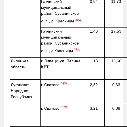
Гатчинский
0,84
11,73
муниципальный
район, Сусанинское
new
с. п., д. Красницы
Гатчинский
1,43
17,53
муниципальный
район, Сусанинское
new
с. п.,
д.Красницы
Липецкая
г. Липецк, ул. Папина,
1,18
15,60
область
КРТ
new
г. Сватово
Луганская
2,82
0,33
Народная
Республика
new
г. Сватово
3,21
0,38