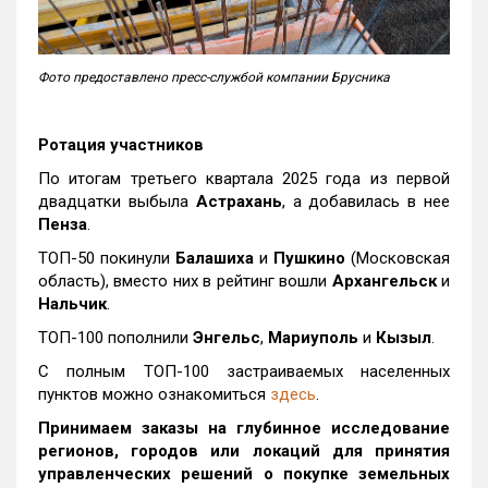
Фото предоставлено пресс-службой компании Брусника
Ротация участников
По итогам третьего квартала 2025 года из первой
двадцатки выбыла
Астрахань
, а добавилась в нее
Пенза
.
ТОП-50 покинули
Балашиха
и
Пушкино
(Московская
область), вместо них в рейтинг вошли
Архангельск
и
Нальчик
.
ТОП-100 пополнили
Энгельс
,
Мариуполь
и
Кызыл
.
С полным ТОП-100 застраиваемых населенных
пунктов можно ознакомиться
здесь
.
Принимаем заказы на глубинное исследование
регионов, городов или локаций для принятия
управленческих решений о покупке земельных