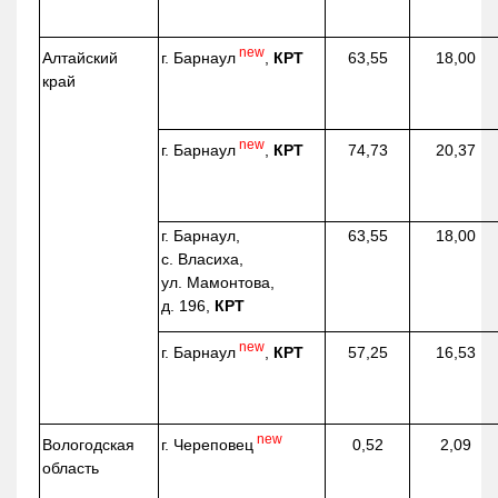
new
г. Барнаул
,
КРТ
Алтайский
63,55
18,00
край
new
г. Барнаул
,
КРТ
74,73
20,37
г. Барнаул,
63,55
18,00
с. Власиха,
ул. Мамонтова,
д. 196,
КРТ
new
г. Барнаул
,
КРТ
57,25
16,53
new
г. Череповец
Вологодская
0,52
2,09
область