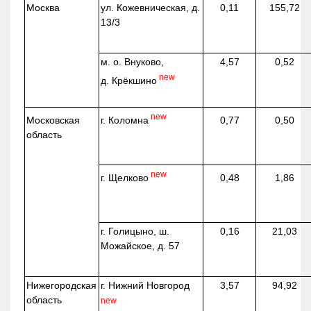
Москва
ул.
Кожевническая
, д.
0,11
155,72
13/3
м. о. Внуково,
4,57
0,52
new
д.
Крёкшино
new
г. Коломна
Московская
0,77
0,50
область
new
г. Щелково
0,48
1,86
г. Голицыно, ш.
0,16
21,03
Можайское, д. 57
Нижегородская
г. Нижний Новгород
3,57
94,92
область
new