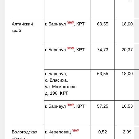
new
г. Барнаул
,
КРТ
Алтайский
63,55
18,00
край
new
г. Барнаул
,
КРТ
74,73
20,37
г. Барнаул,
63,55
18,00
с. Власиха,
ул. Мамонтова,
д. 196,
КРТ
new
г. Барнаул
,
КРТ
57,25
16,53
new
г. Череповец
Вологодская
0,52
2,09
область