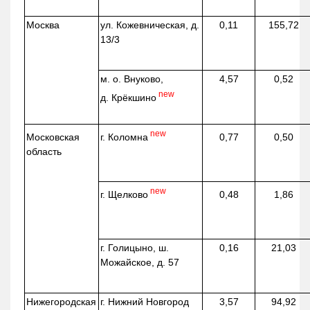
Москва
ул.
Кожевническая
, д.
0,11
155,72
13/3
м. о. Внуково,
4,57
0,52
new
д.
Крёкшино
new
г. Коломна
Московская
0,77
0,50
область
new
г. Щелково
0,48
1,86
г. Голицыно, ш.
0,16
21,03
Можайское, д. 57
Нижегородская
г. Нижний Новгород
3,57
94,92