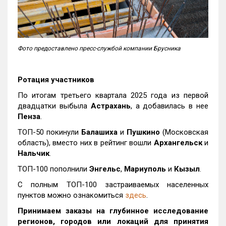
Фото предоставлено пресс-службой компании Брусника
Ротация участников
По итогам третьего квартала 2025 года из первой
двадцатки выбыла
Астрахань
, а добавилась в нее
Пенза
.
ТОП-50 покинули
Балашиха
и
Пушкино
(Московская
область), вместо них в рейтинг вошли
Архангельск
и
Нальчик
.
ТОП-100 пополнили
Энгельс
,
Мариуполь
и
Кызыл
.
С полным ТОП-100 застраиваемых населенных
пунктов можно ознакомиться
здесь
.
Принимаем заказы на глубинное исследование
регионов, городов или локаций для принятия