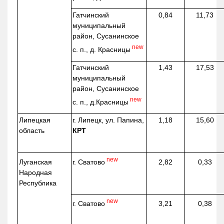
Гатчинский
0,84
11,73
муниципальный
район, Сусанинское
new
с. п., д. Красницы
Гатчинский
1,43
17,53
муниципальный
район, Сусанинское
new
с. п.,
д.Красницы
Липецкая
г. Липецк, ул. Папина,
1,18
15,60
область
КРТ
new
г. Сватово
Луганская
2,82
0,33
Народная
Республика
new
г. Сватово
3,21
0,38