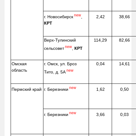
new
г. Новосибирск
,
2,42
38,66
КРТ
Верх-
Тулинский
114,29
82,66
new
сельсовет
,
КРТ
Омская
г. Омск, ул. Броз
0,04
14,61
область
new
Тито, д. 5А
new
г. Березники
Пермский край
1,62
0,50
new
г. Березники
3,66
0,03