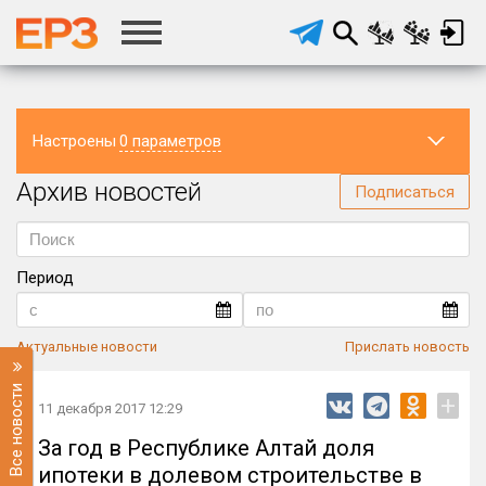
Настроены
0 параметров
Архив новостей
Регион
Подписаться
Период
Актуальные новости
Прислать новость
Все новости
+
11 декабря 2017 12:29
За год в Республике Алтай доля
ипотеки в долевом строительстве в