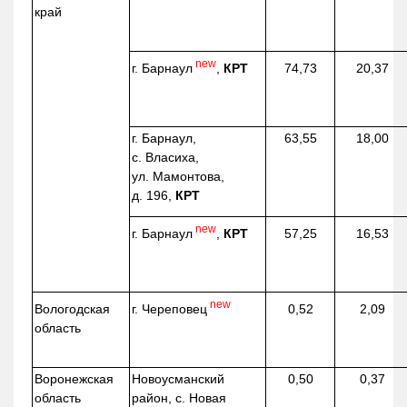
край
new
г. Барнаул
,
КРТ
74,73
20,37
г. Барнаул,
63,55
18,00
с. Власиха,
ул. Мамонтова,
д. 196,
КРТ
new
г. Барнаул
,
КРТ
57,25
16,53
new
г. Череповец
Вологодская
0,52
2,09
область
Воронежская
Новоусманский
0,50
0,37
область
район, с. Новая