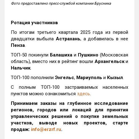
Фото предоставлено пресс-службой компании Брусника
Ротация участников
По итогам третьего квартала 2025 года из первой
двадцатки выбыла
Астрахань
, а добавилась в нее
Пенза
.
ТОП-50 покинули
Балашиха
и
Пушкино
(Московская
область), вместо них в рейтинг вошли
Архангельск
и
Нальчик
.
ТОП-100 пополнили
Энгельс
,
Мариуполь
и
Кызыл
.
С полным ТОП-100 застраиваемых населенных
пунктов можно ознакомиться
здесь
.
Принимаем заказы на глубинное исследование
регионов, городов или локаций для принятия
управленческих решений о покупке земельных
участков, выводе новых проектов, старте
продаж:
info@erzrf.ru
.