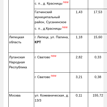
new
с. п., д. Красницы
Гатчинский
1,43
17,53
муниципальный
район, Сусанинское
new
с. п.,
д.Красницы
Липецкая
г. Липецк, ул. Папина,
1,18
15,60
область
КРТ
new
г. Сватово
Луганская
2,82
0,33
Народная
Республика
new
г. Сватово
3,21
0,38
Москва
ул.
Кожевническая
, д.
0,11
155,72
13/3