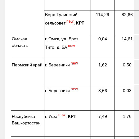
Верх-
Тулинский
114,29
82,66
new
сельсовет
,
КРТ
Омская
г. Омск, ул. Броз
0,04
14,61
область
new
Тито, д. 5А
new
г. Березники
Пермский край
1,62
0,50
new
г. Березники
3,66
0,03
new
г. Уфа
,
КРТ
Республика
7,49
1,76
Башкортостан