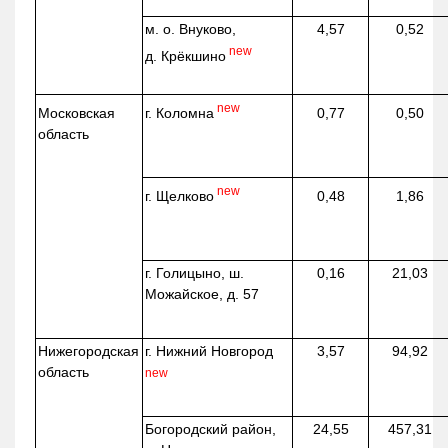
м. о. Внуково,
4,57
0,52
new
д.
Крёкшино
new
г. Коломна
Московская
0,77
0,50
область
new
г. Щелково
0,48
1,86
г. Голицыно, ш.
0,16
21,03
Можайское, д. 57
Нижегородская
г. Нижний Новгород
3,57
94,92
область
new
Богородский район,
24,55
457,31