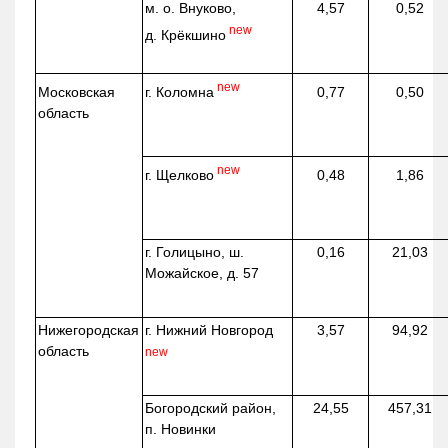
м. о. Внуково,
4,57
0,52
new
д.
Крёкшино
new
г. Коломна
Московская
0,77
0,50
область
new
г. Щелково
0,48
1,86
г. Голицыно, ш.
0,16
21,03
Можайское, д. 57
Нижегородская
г. Нижний Новгород
3,57
94,92
область
new
Богородский район,
24,55
457,31
п. Новинки