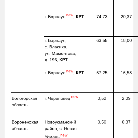
new
г. Барнаул
,
КРТ
74,73
20,37
г. Барнаул,
63,55
18,00
с. Власиха,
ул. Мамонтова,
д. 196,
КРТ
new
г. Барнаул
,
КРТ
57,25
16,53
new
г. Череповец
Вологодская
0,52
2,09
область
Воронежская
Новоусманский
0,50
0,37
область
район, с. Новая
new
Усмань