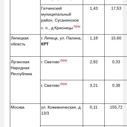
Гатчинский
1,43
17,53
муниципальный
район, Сусанинское
new
с. п.,
д.Красницы
Липецкая
г. Липецк, ул. Папина,
1,18
15,60
область
КРТ
new
г. Сватово
Луганская
2,82
0,33
Народная
Республика
new
г. Сватово
3,21
0,38
Москва
ул.
Кожевническая
, д.
0,11
155,72
13/3