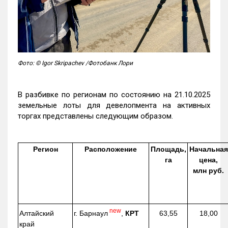
Фото: © Igor Skripachev /Фотобанк Лори
В разбивке по регионам по состоянию на 21.10.2025
земельные лоты для девелопмента на активных
торгах представлены следующим образом.
Регион
Расположение
Площадь,
Начальная
га
цена,
млн руб.
new
г. Барнаул
,
КРТ
Алтайский
63,55
18,00
край