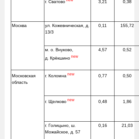
г. Сватово
3,21
0,38
Москва
ул.
Кожевническая
, д.
0,11
155,72
13/3
м. о. Внуково,
4,57
0,52
new
д.
Крёкшино
new
г. Коломна
Московская
0,77
0,50
область
new
г. Щелково
0,48
1,86
г. Голицыно, ш.
0,16
21,03
Можайское, д. 57