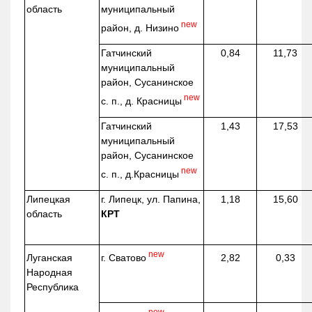
область
муниципальный
new
район, д.
Низино
Гатчинский
0,84
11,73
муниципальный
район, Сусанинское
new
с. п., д. Красницы
Гатчинский
1,43
17,53
муниципальный
район, Сусанинское
new
с. п.,
д.Красницы
Липецкая
г. Липецк, ул. Папина,
1,18
15,60
область
КРТ
new
г. Сватово
Луганская
2,82
0,33
Народная
Республика
new