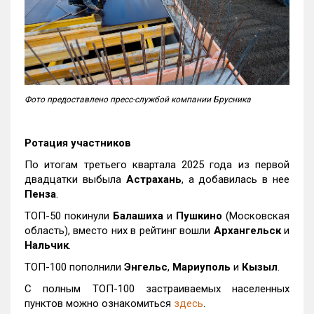
Фото предоставлено пресс-службой компании Брусника
Ротация участников
По итогам третьего квартала 2025 года из первой
двадцатки выбыла
Астрахань
, а добавилась в нее
Пенза
.
ТОП-50 покинули
Балашиха
и
Пушкино
(Московская
область), вместо них в рейтинг вошли
Архангельск
и
Нальчик
.
ТОП-100 пополнили
Энгельс
,
Мариуполь
и
Кызыл
.
С полным ТОП-100 застраиваемых населенных
пунктов можно ознакомиться
здесь
.