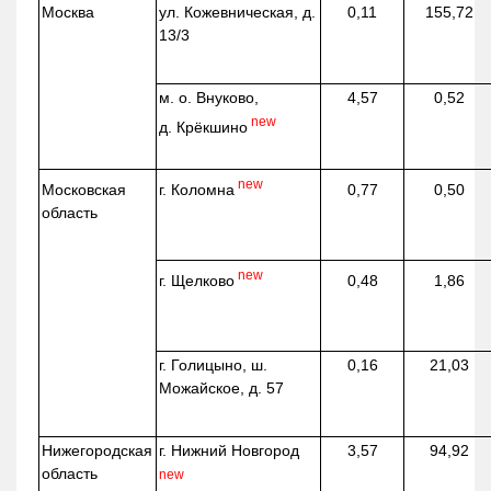
Москва
ул.
Кожевническая
, д.
0,11
155,72
13/3
м. о. Внуково,
4,57
0,52
new
д.
Крёкшино
new
г. Коломна
Московская
0,77
0,50
область
new
г. Щелково
0,48
1,86
г. Голицыно, ш.
0,16
21,03
Можайское, д. 57
Нижегородская
г. Нижний Новгород
3,57
94,92
область
new