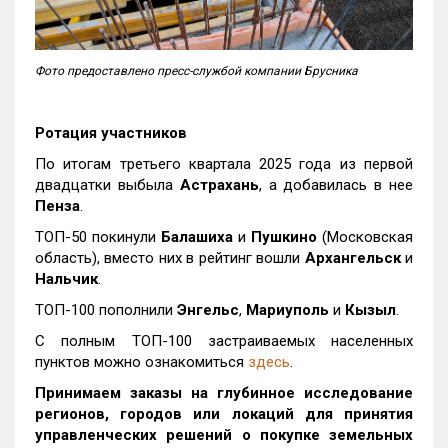
Фото предоставлено пресс-службой компании Брусника
Ротация участников
По итогам третьего квартала 2025 года из первой
двадцатки выбыла
Астрахань
, а добавилась в нее
Пенза
.
ТОП-50 покинули
Балашиха
и
Пушкино
(Московская
область), вместо них в рейтинг вошли
Архангельск
и
Нальчик
.
ТОП-100 пополнили
Энгельс
,
Мариуполь
и
Кызыл
.
С полным ТОП-100 застраиваемых населенных
пунктов можно ознакомиться
здесь
.
Принимаем заказы на глубинное исследование
регионов, городов или локаций для принятия
управленческих решений о покупке земельных