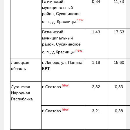
Гатчинский
0,84
11,73
муниципальный
район, Сусанинское
new
с. п., д. Красницы
Гатчинский
1,43
17,53
муниципальный
район, Сусанинское
new
с. п.,
д.Красницы
Липецкая
г. Липецк, ул. Папина,
1,18
15,60
область
КРТ
new
г. Сватово
Луганская
2,82
0,33
Народная
Республика
new
г. Сватово
3,21
0,38