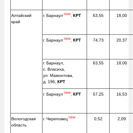
new
г. Барнаул
,
КРТ
Алтайский
63,55
18,00
край
new
г. Барнаул
,
КРТ
74,73
20,37
г. Барнаул,
63,55
18,00
с. Власиха,
ул. Мамонтова,
д. 196,
КРТ
new
г. Барнаул
,
КРТ
57,25
16,53
new
г. Череповец
Вологодская
0,52
2,09
область