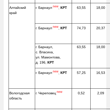
new
г. Барнаул
,
КРТ
Алтайский
63,55
18,00
край
new
г. Барнаул
,
КРТ
74,73
20,37
г. Барнаул,
63,55
18,00
с. Власиха,
ул. Мамонтова,
д. 196,
КРТ
new
г. Барнаул
,
КРТ
57,25
16,53
new
г. Череповец
Вологодская
0,52
2,09
область