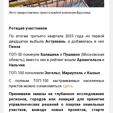
Фото предоставлено пресс-службой компании Брусника
Ротация участников
По итогам третьего квартала 2025 года из первой
двадцатки выбыла
Астрахань
, а добавилась в нее
Пенза
.
ТОП-50 покинули
Балашиха
и
Пушкино
(Московская
область), вместо них в рейтинг вошли
Архангельск
и
Нальчик
.
ТОП-100 пополнили
Энгельс
,
Мариуполь
и
Кызыл
.
С полным ТОП-100 застраиваемых населенных
пунктов можно ознакомиться
здесь
.
Принимаем заказы на глубинное исследование
регионов, городов или локаций для принятия
управленческих решений о покупке земельных
участков, выводе новых проектов, старте