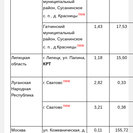
муниципальный
район, Сусанинское
new
с. п., д. Красницы
Гатчинский
1,43
17,53
муниципальный
район, Сусанинское
new
с. п.,
д.Красницы
Липецкая
г. Липецк, ул. Папина,
1,18
15,60
область
КРТ
new
г. Сватово
Луганская
2,82
0,33
Народная
Республика
new
г. Сватово
3,21
0,38
Москва
ул.
Кожевническая
, д.
0,11
155,72