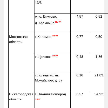
13/3
м. о. Внуково,
4,57
0,52
new
д.
Крёкшино
new
г. Коломна
Московская
0,77
0,50
область
new
г. Щелково
0,48
1,86
г. Голицыно, ш.
0,16
21,03
Можайское, д. 57
Нижегородская
г. Нижний Новгород
3,57
94,92
область
new