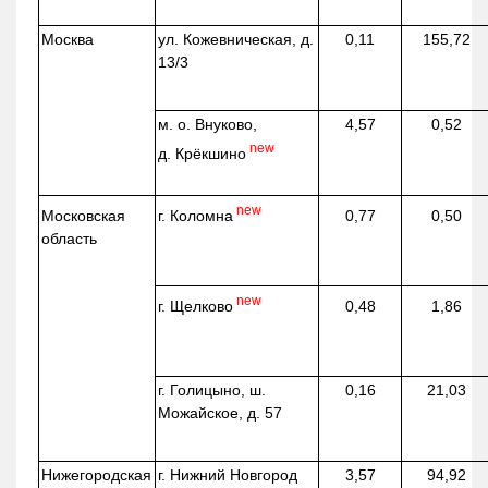
Москва
ул.
Кожевническая
, д.
0,11
155,72
13/3
м. о. Внуково,
4,57
0,52
new
д.
Крёкшино
new
г. Коломна
Московская
0,77
0,50
область
new
г. Щелково
0,48
1,86
г. Голицыно, ш.
0,16
21,03
Можайское, д. 57
Нижегородская
г. Нижний Новгород
3,57
94,92