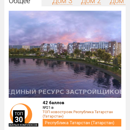
Общее
Дом 3
Дом 2
Дом 1
Округ
Все
Район в городе
Все
Цена
₽/м²
млн ₽
от
до
Общая площадь, м²
от
до
Срок сдачи
от
до
Вид объекта
42 баллов
№21 в
ТОП новостроек Республика Татарстан
Кол-во комнат
(Татарстан)
Республика Татарстан (Татарстан)