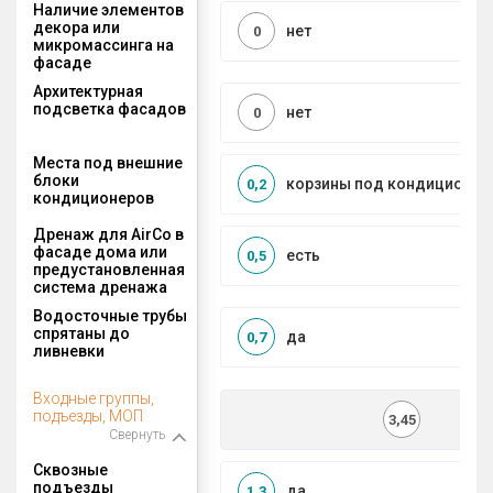
Наличие элементов
декора или
нет
0
микромассинга на
фасаде
Архитектурная
подсветка фасадов
нет
0
Места под внешние
блоки
корзины под кондиционер
0,2
кондиционеров
Дренаж для AirCo в
фасаде дома или
есть
0,5
предустановленная
система дренажа
Водосточные трубы
спрятаны до
да
0,7
ливневки
Входные группы,
подъезды, МОП
3,45
Свернуть
Сквозные
подъезды
да
1,3