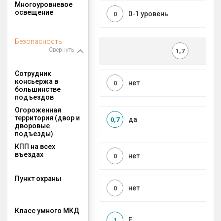
Многоуровневое
освещение
0-1 уровень
0
Безопасность
Свернуть
1,7
Сотрудник
консьержа в
нет
0
большинстве
подъездов
Огороженная
территория (двор и
да
0,7
дворовые
подъезды)
КПП на всех
въездах
нет
0
Пункт охраны
нет
0
Класс умного МКД
E
1