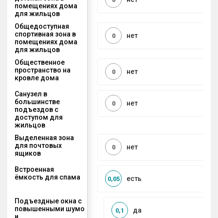
помещениях дома
для жильцов
Общедоступная
спортивная зона в
нет
0
помещениях дома
для жильцов
Общественное
пространство на
нет
0
кровле дома
Санузел в
большинстве
нет
0
подъездов с
доступом для
жильцов
Выделенная зона
для почтовых
нет
0
ящиков
Встроенная
ёмкость для спама
есть
0,05
Подъездные окна с
повышенными шумо
да
0,1
и