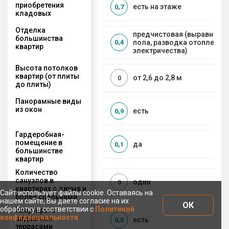
приобретения
есть на этаже
0,7
кладовых
Отделка
предчистовая (выравниван
большинства
пола, разводка отопления 
0,4
квартир
электричества)
Высота потолков
квартир (от плиты
от 2,6 до 2,8 м
0
до плиты)
Панорамные виды
из окон
есть
0,9
Гардеробная-
помещение в
да
0,1
большинстве
квартир
Количество
санузлов в
один
0
квартирах с двумя и
Сайт использует файлы cookie. Оставаясь на
более спальнями
нашем сайте, Вы даете согласие на их
ОК
обработку в соответствии с
Политикой
Квартиры с
конфиденциальности
видовыми
есть
0,5
террасами