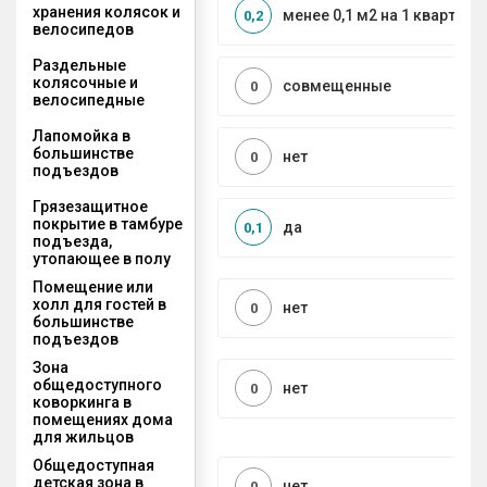
хранения колясок и
менее 0,1 м2 на 1 квартиру
0,2
велосипедов
Раздельные
колясочные и
совмещенные
0
велосипедные
Лапомойка в
большинстве
нет
0
подъездов
Грязезащитное
покрытие в тамбуре
да
0,1
подъезда,
утопающее в полу
Помещение или
холл для гостей в
нет
0
большинстве
подъездов
Зона
общедоступного
нет
0
коворкинга в
помещениях дома
для жильцов
Общедоступная
детская зона в
нет
0