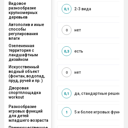
Видовое
разнообразие
2-3 вида
0,1
крупномерных
деревьев
Автополив и иные
способы
нет
0
регулирования
влаги
Озелененная
территория с
есть
0,3
ландшафтным
дизайном
Искусственный
водный объект
нет
0
(фонтан, водопад,
пруд, ручей и пр. )
Дворовая
спортплощадка
да, стандартные решения
0,1
workout
Разнообразие
игровых функций
5 и более игровых функций
1
для детей
младшего возраста
Преимущественное