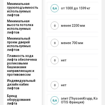
Минимальная
грузоподъемность
от 1000 до 1599 кг
0,6
используемых
лифтов
Минимальная
высота потолка
менее 2200 мм
0
используемых
лифтов
Минимальный
проем дверей
менее 700 мм
0
используемых
лифтов
Плавность хода
лифта обеспечена
нет
0
роликовыми
башмаками
направляющих и
противовесом
Индивидуальный
дизайн кабин
нет
0
лифтов
Бренд
элит (ThyssenKrupp, Kone, S
оборудования
0,6
OTIS Франция)
лифта