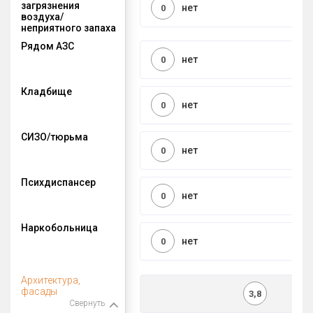
загрязнения
нет
0
воздуха/
неприятного запаха
Рядом АЗС
нет
0
Кладбище
нет
0
СИЗО/тюрьма
нет
0
Психдиспансер
нет
0
Наркобольница
нет
0
Архитектура,
фасады
3,8
Свернуть