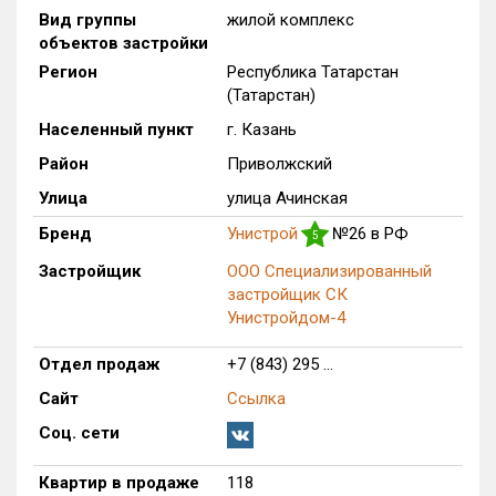
Вид группы
жилой комплекс
Только новые
объектов застройки
Регион
Республика Татарстан
Оценка ЕРЗ ЖК
(Татарстан)
от
до
Населенный пункт
г. Казань
с продажами
Район
Приволжский
Улица
улица Ачинская
Рейтинг ЕРЗ
Бренд
Унистрой
№26 в РФ
5
Застройщик
ООО Специализированный
Найдено:
застройщик СК
Унистройдом-4
Жилых комплексов
1 из 491
Многоквартирных домов
3 из 1 685
Отдел продаж
+7 (843) 295 ...
Блокированных домов
0 из 171
Сайт
Ссылка
Домов с апартаментами
0 из 3
Соц. сети
Поселков таунхаусов
0 из 8
Квартир в продаже
118
Блокированных домов
0 из 160