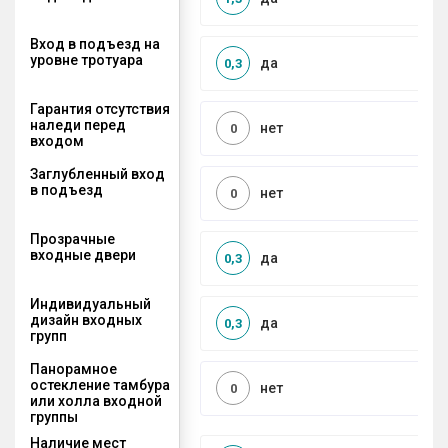
Вход в подъезд на
уровне тротуара
да
0,3
Гарантия отсутствия
наледи перед
нет
0
входом
Заглубленный вход
в подъезд
нет
0
Прозрачные
входные двери
да
0,3
Индивидуальный
дизайн входных
да
0,3
групп
Панорамное
остекление тамбура
нет
0
или холла входной
группы
Наличие мест