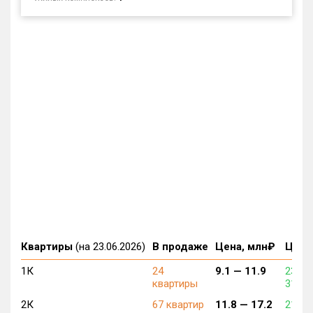
Квартиры
(на 23.06.2026)
В продаже
Цена, млн₽
Цена,
1К
24
9.1 —
11.9
233 1
квартиры
318 9
2К
67 квартир
11.8 —
17.2
213 9