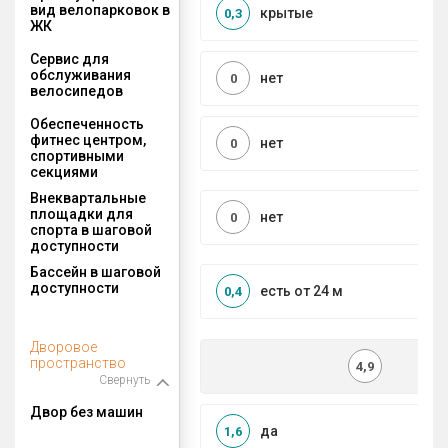
вид велопарковок в
крытые
0,3
ЖК
Сервис для
обслуживания
нет
0
велосипедов
Обеспеченность
фитнес центром,
нет
0
спортивными
секциями
Внеквартальные
площадки для
нет
0
спорта в шаговой
доступности
Бассейн в шаговой
доступности
есть от 24 м
0,4
Дворовое
пространство
4,9
Свернуть
Двор без машин
да
1,6