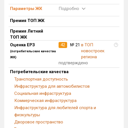
Квартир, апартаментов,
Параметры ЖК
Подробно
блоков в БД
118 из 20 353
Премия ТОП ЖК
Премия Летний
ТОП ЖК
Оценка ЕРЗ
42
№ 21
в ТОП
?
новостроек
(потребительские качества
региона
ЖК)
подтверждено
Потребительские качества
Транспортная доступность
Инфраструктура для автомобилистов
Социальная инфраструктура
Коммерческая инфраструктура
Инфраструктура для любителей спорта и
физкультуры
Дворовое пространство