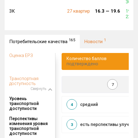
307 1
3К
27 квартир
16.3 —
19.6
199 7
228 9
165
1
Потребительские качества
Новости
Оценка ЕРЗ
Количество баллов
подтверждено
Транспортная
доступность
7
Свернуть
Уровень
транспортной
средний
4
доступности
Перспективы
изменения уровня
есть перспективы улучшен
3
транспортной
доступности