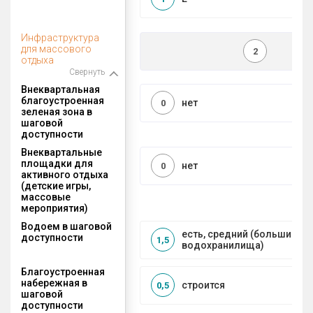
Инфраструктура
для массового
2
отдыха
Свернуть
Внеквартальная
благоустроенная
нет
0
зеленая зона в
шаговой
доступности
Внеквартальные
площадки для
нет
0
активного отдыха
(детские игры,
массовые
мероприятия)
Водоем в шаговой
есть, средний (большие рек
доступности
1,5
водохранилища)
Благоустроенная
набережная в
строится
0,5
шаговой
доступности