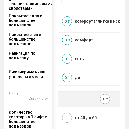
теплоизоляционными
свойствами
Покрытие пола в
большинстве
комфорт (плитка не сколь
0,3
подъездов
Покрытие стен в
большинстве
комфорт
0,3
подъездов
Навигация по
подъезду
есть
0,1
Инженерные ниши
утоплены в стене
да
0,1
Лифты
Свернуть
1,2
Количество
квартир на 1 лифт в
от 40 до 60
0
большинстве
подъездов