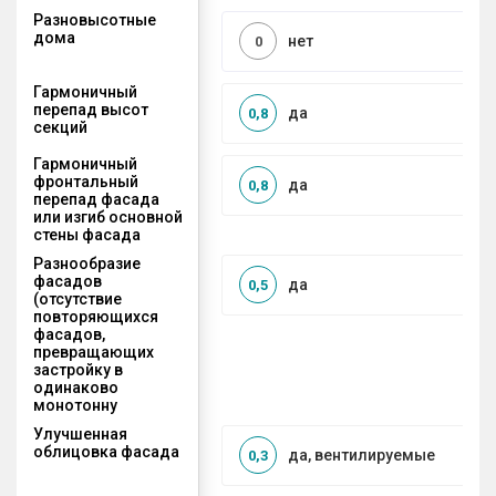
Разновысотные
дома
нет
0
Гармоничный
перепад высот
да
0,8
секций
Гармоничный
фронтальный
да
0,8
перепад фасада
или изгиб основной
стены фасада
Разнообразие
фасадов
да
0,5
(отсутствие
повторяющихся
фасадов,
превращающих
застройку в
одинаково
монотонну
Улучшенная
облицовка фасада
да, вентилируемые
0,3