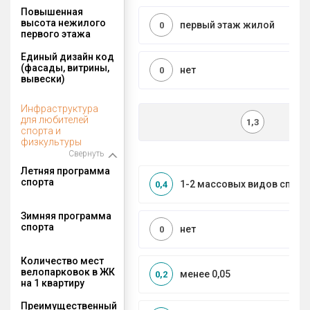
Повышенная
высота нежилого
первый этаж жилой
0
первого этажа
Единый дизайн код
(фасады, витрины,
нет
0
вывески)
Инфраструктура
для любителей
1,3
спорта и
физкультуры
Свернуть
Летняя программа
спорта
1-2 массовых видов спорт
0,4
Зимняя программа
спорта
нет
0
Количество мест
велопарковок в ЖК
менее 0,05
0,2
на 1 квартиру
Преимущественный