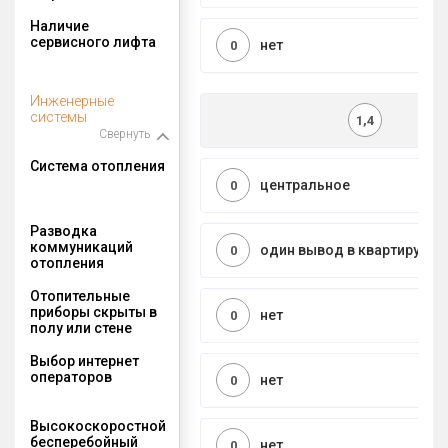
Наличие
сервисного лифта
нет
0
Инженерные
системы
1,4
Свернуть
Система отопления
центральное
0
Разводка
коммуникаций
один вывод в квартиру
0
отопления
Отопительные
приборы скрыты в
нет
0
полу или стене
Выбор интернет
операторов
нет
0
Высокоскоростной
бесперебойный
нет
0