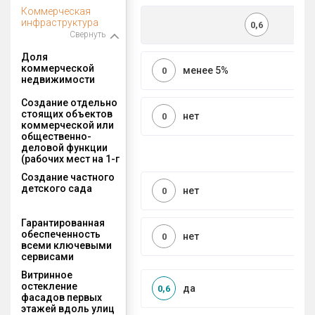
Коммерческая
инфраструктура
0,6
Свернуть
Доля
коммерческой
менее 5%
0
недвижимости
Создание отдельно
стоящих объектов
нет
0
коммерческой или
общественно-
деловой функции
(рабочих мест на 1-г
Создание частного
детского сада
нет
0
Гарантированная
обеспеченность
нет
0
всеми ключевыми
сервисами
Витринное
остекление
да
0,6
фасадов первых
этажей вдоль улиц