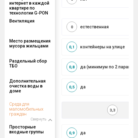
интернет в каждой
квартире по
технологии G-PON
Вентиляция
естественная
0
Место размещения
мусора жильцами
контейнеры на улице
0,1
Раздельный сбор
ТБО
да (минимум по 2 парамет
0,8
Дополнительная
очистка воды в
да
0,5
доме
Среда для
маломобильных
3,3
граждан
Свернуть
Просторные
входные группы
да
0,9