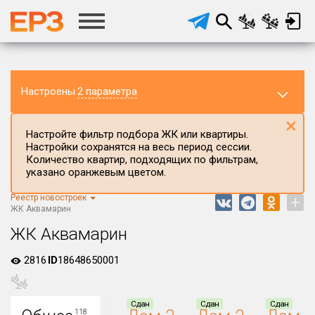
Настроены
2 параметра
×
Настройте фильтр подбора ЖК или квартиры.
Настройки сохранятся на весь период сессии.
Количество квартир, подходящих по фильтрам,
указано оранжевым цветом.
Реестр новостроек
+
Регион ЖК
ЖК Аквамарин
Республика Татарстан (Татарстан)
ЖК Аквамарин
Район в регионе
2816
ID
18648650001
Все
Населённый пункт
Сдан
Сдан
Сдан
118