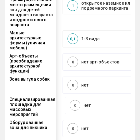
открытое наземное или на
место размещения
1
подземного паркинга
зон для детей
младшего возраста
и подросткового
возраста
Малые
архитектурные
1-3 вида
0,1
формы (уличная
мебель)
Арт-объекты
(преобладание
нет арт-объектов
0
архитектурной
функции)
Зона выгула собак
нет
0
Специализированная
площадка для
нет
0
массовых
мероприятий
Оборудованная
зона для пикника
нет
0