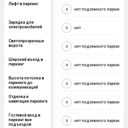
Лифт в паркинг
нет подземного паркинга
0
Зарядка для
электромобилей
нет
0
Светопрозрачные
ворота
нет подземного паркинга
0
Широкий въезд в
паркинг
нет подземного паркинга
0
Высота потолка в
паркинге до
нет подземного паркинга
0
коммуникаций
Отделка и
навигация паркинга
нет подземного паркинга
0
Гостевой вход в
паркинг вне
нет подземного паркинга
0
подъездов