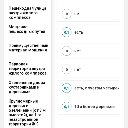
Пешеходная улица
внутри жилого
нет
0
комплекса
Мощение
пешеходных путей
есть
0,1
Преимущественный
материал мощения
нет
0
Парковая
территория внутри
нет
0
жилого комплекса
Озеленение двора
кустарниками и
есть, с учетом четырех се
0,5
деревьями
Крупномерные
деревья в
10 и более деревьев
0,1
озеленении (от 3 м
высотой), на 1 га
незастроенной
территории ЖК