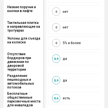
Низкие поручни и
кнопки в лифте
нет
0
Тактильная плитка
и направляющие на
нет
0
тротуарах
Уклоны для съезда
на коляске
5% и более
0
Отсутствие
бордюров при
да
0,9
движении по
дворовой
территории
Разделение
пешеходных и
да
0,9
автомобильных
потоков
Бесплатные
общественные
есть
0,6
парковочные места
для инвалидов