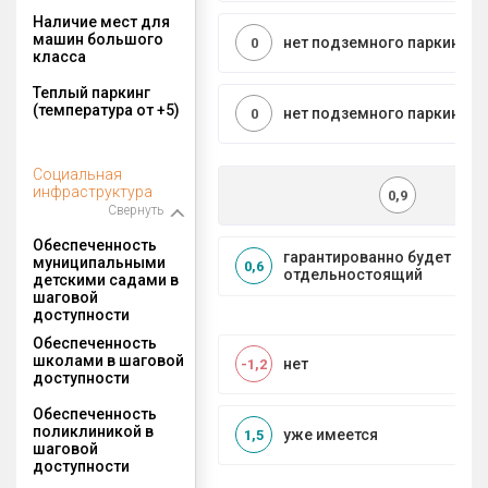
Наличие мест для
машин большого
нет подземного паркинга
0
класса
Теплый паркинг
(температура от +5)
нет подземного паркинга
0
Социальная
инфраструктура
0,9
Свернуть
Обеспеченность
гарантированно будет
муниципальными
0,6
отдельностоящий
детскими садами в
шаговой
доступности
Обеспеченность
школами в шаговой
нет
-1,2
доступности
Обеспеченность
поликлиникой в
уже имеется
1,5
шаговой
доступности