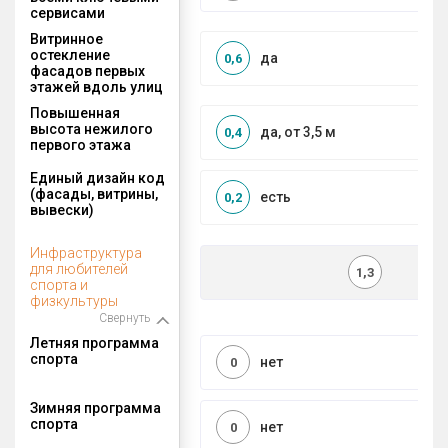
сервисами
Витринное
остекление
да
0,6
фасадов первых
этажей вдоль улиц
Повышенная
высота нежилого
да, от 3,5 м
0,4
первого этажа
Единый дизайн код
(фасады, витрины,
есть
0,2
вывески)
Инфраструктура
для любителей
1,3
спорта и
физкультуры
Свернуть
Летняя программа
спорта
нет
0
Зимняя программа
спорта
нет
0