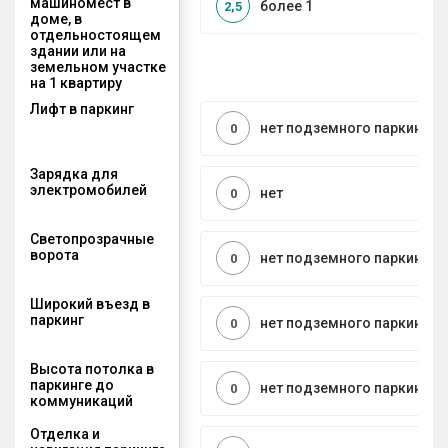
машиномест в
более 1
2,5
доме, в
отдельностоящем
здании или на
земельном участке
на 1 квартиру
Лифт в паркинг
нет подземного паркинга
0
Зарядка для
электромобилей
нет
0
Светопрозрачные
ворота
нет подземного паркинга
0
Широкий въезд в
паркинг
нет подземного паркинга
0
Высота потолка в
паркинге до
нет подземного паркинга
0
коммуникаций
Отделка и