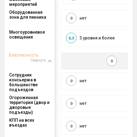
мероприятий
Оборудованная
зона для пикника
нет
0
Многоуровневое
освещение
3 уровня и более
0,3
Безопасность
Свернуть
0
Сотрудник
консьержа в
нет
0
большинстве
подъездов
Огороженная
территория (двор и
нет
0
дворовые
подъезды)
КПП на всех
въездах
нет
0