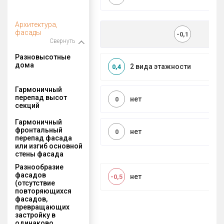
Архитектура,
фасады
-0,1
Свернуть
Разновысотные
дома
2 вида этажности
0,4
Гармоничный
перепад высот
нет
0
секций
Гармоничный
фронтальный
нет
0
перепад фасада
или изгиб основной
стены фасада
Разнообразие
фасадов
нет
-0,5
(отсутствие
повторяющихся
фасадов,
превращающих
застройку в
одинаково