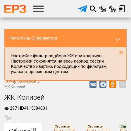
Настроены
2 параметра
×
Настройте фильтр подбора ЖК или квартиры.
Настройки сохранятся на весь период сессии.
Количество квартир, подходящих по фильтрам,
указано оранжевым цветом.
Регион ЖК
Волгоградская область
Реестр новостроек
+
ЖК Колизей
Район в регионе
ЖК Колизей
Все
2971
Населённый пункт
ID
4115384001
Округ
Строится
Строится
Сдан
158