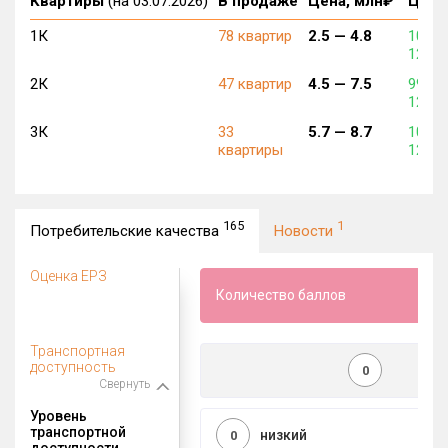
Квартиры
(на 03.07.2026)
В продаже
Цена, млн₽
Цена,
1К
78 квартир
2.5 —
4.8
104 6
129 0
2К
47 квартир
4.5 —
7.5
99 61
123 0
3К
33
5.7 —
8.7
101 5
квартиры
122 0
165
1
Потребительские качества
Новости
Оценка ЕРЗ
Количество баллов
Транспортная
доступность
0
Свернуть
Уровень
транспортной
низкий
0
доступности