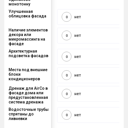
монотонну
Улучшенная
облицовка фасада
нет
0
Наличие элементов
декора или
нет
0
микромассинга на
фасаде
Архитектурная
подсветка фасадов
нет
0
Места под внешние
блоки
нет
0
кондиционеров
Дренаж для AirCo в
фасаде дома или
нет
0
предустановленная
система дренажа
Водосточные трубы
спрятаны до
нет
0
ливневки