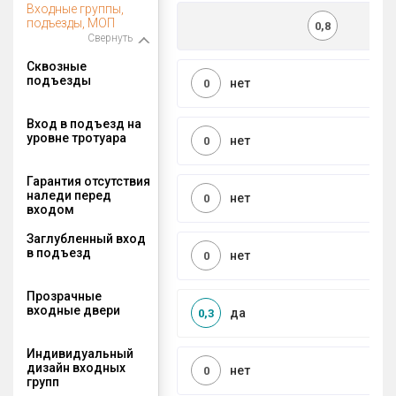
Входные группы,
подъезды, МОП
0,8
Свернуть
Сквозные
подъезды
нет
0
Вход в подъезд на
уровне тротуара
нет
0
Гарантия отсутствия
наледи перед
нет
0
входом
Заглубленный вход
в подъезд
нет
0
Прозрачные
входные двери
да
0,3
Индивидуальный
дизайн входных
нет
0
групп