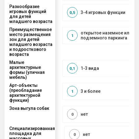
Разнообразие
игровых функций
3-4 игровых функции
0,5
для детей
младшего возраста
Преимущественное
открытое наземное или на
место размещения
1
подземного паркинга
зон для детей
младшего возраста
и подросткового
возраста
Малые
архитектурные
1-3 вида
0,1
формы (уличная
мебель)
Арт-объекты
(преобладание
3 и более
1
архитектурной
функции)
Зона выгула собак
нет
0
Специализированная
площадка для
нет
0
массовых