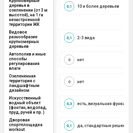
Крупномерные
деревья в
10 и более деревьев
0,1
озеленении (от 3 м
высотой), на 1 га
незастроенной
территории ЖК
Видовое
разнообразие
2-3 вида
0,1
крупномерных
деревьев
Автополив и иные
способы
нет
0
регулирования
влаги
Озелененная
территория с
нет
0
ландшафтным
дизайном
Искусственный
водный объект
есть, визуальная функция
0,3
(фонтан, водопад,
пруд, ручей и пр. )
Дворовая
спортплощадка
да, стандартные решения
0,1
workout