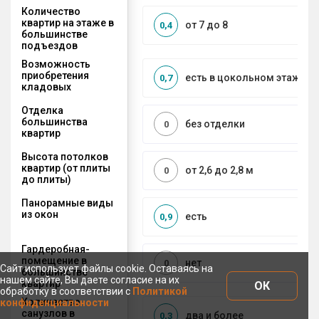
Количество
квартир на этаже в
от 7 до 8
0,4
большинстве
подъездов
Возможность
приобретения
есть в цокольном этаже
0,7
кладовых
Отделка
большинства
без отделки
0
квартир
Высота потолков
квартир (от плиты
от 2,6 до 2,8 м
0
до плиты)
Панорамные виды
из окон
есть
0,9
Гардеробная-
помещение в
нет
0
Сайт использует файлы cookie. Оставаясь на
большинстве
нашем сайте, Вы даете согласие на их
квартир
ОК
обработку в соответствии с
Политикой
Количество
конфиденциальности
санузлов в
два и более
0,3