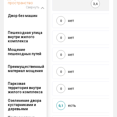
пространство
3,6
Свернуть
Двор без машин
нет
0
Пешеходная улица
внутри жилого
нет
0
комплекса
Мощение
пешеходных путей
нет
0
Преимущественный
материал мощения
нет
0
Парковая
территория внутри
нет
0
жилого комплекса
Озеленение двора
кустарниками и
есть
0,1
деревьями