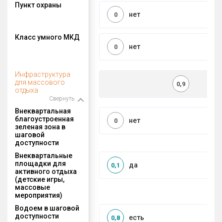
Пункт охраны
нет
0
Класс умного МКД
нет
0
Инфраструктура
для массового
0,9
отдыха
Свернуть
Внеквартальная
благоустроенная
нет
0
зеленая зона в
шаговой
доступности
Внеквартальные
площадки для
да
0,1
активного отдыха
(детские игры,
массовые
мероприятия)
Водоем в шаговой
доступности
есть
0,8