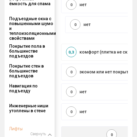
ёмкость для спама
нет
0
Подъездные окна с
повышенными шумо
нет
0
и
теплоизоляционными
свойствами
Покрытие пола в
большинстве
комфорт (плитка не сколь
0,3
подъездов
Покрытие стен в
большинстве
эконом или нет покрытия
0
подъездов
Навигация по
подъезду
нет
0
Инженерные ниши
утоплены в стене
нет
0
Лифты
Свернуть
0