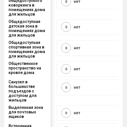
общедоступного
нет
0
коворкинга в
помещениях дома
для жильцов
Общедоступная
детская зона в
нет
0
помещениях дома
для жильцов
Общедоступная
спортивная зона в
нет
0
помещениях дома
для жильцов
Общественное
пространство на
нет
0
кровле дома
Санузел в
большинстве
нет
0
подъездов с
доступом для
жильцов
Выделенная зона
для почтовых
нет
0
ящиков
Встроенная