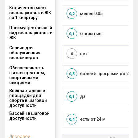
Количество мест
велопарковок в ЖК
менее 0,05
0,2
на 1 квартиру
Преимущественный
вид велопарковок в
открытые
0,1
ЖК
Сервис для
обслуживания
нет
0
велосипедов
Обеспеченность
фитнес центром,
более 5 программ до 2 км
0,5
спортивными
секциями
Внеквартальные
площадки для
да
0,1
спорта в шаговой
доступности
Бассейн в шаговой
доступности
есть от 24 м
0,4
Дворовое