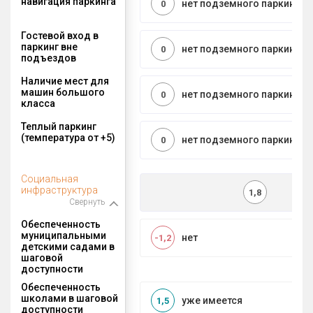
навигация паркинга
нет подземного паркинга
0
Гостевой вход в
паркинг вне
нет подземного паркинга
0
подъездов
Наличие мест для
машин большого
нет подземного паркинга
0
класса
Теплый паркинг
(температура от +5)
нет подземного паркинга
0
Социальная
инфраструктура
1,8
Свернуть
Обеспеченность
муниципальными
нет
-1,2
детскими садами в
шаговой
доступности
Обеспеченность
школами в шаговой
уже имеется
1,5
доступности