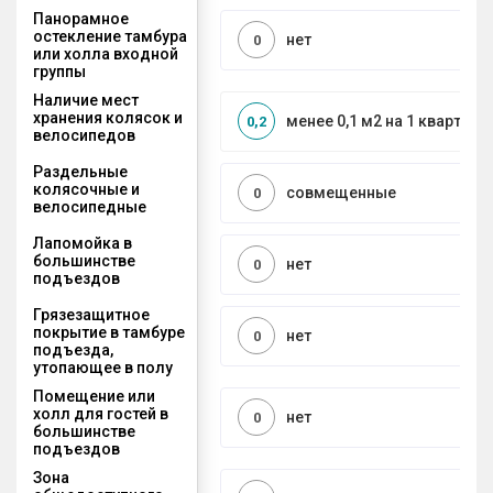
Панорамное
остекление тамбура
нет
0
или холла входной
группы
Наличие мест
хранения колясок и
менее 0,1 м2 на 1 квартиру
0,2
велосипедов
Раздельные
колясочные и
совмещенные
0
велосипедные
Лапомойка в
большинстве
нет
0
подъездов
Грязезащитное
покрытие в тамбуре
нет
0
подъезда,
утопающее в полу
Помещение или
холл для гостей в
нет
0
большинстве
подъездов
Зона