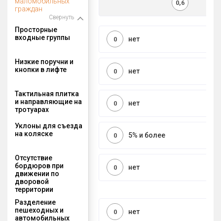
маломобильных
0,6
граждан
Свернуть
Просторные
входные группы
нет
0
Низкие поручни и
кнопки в лифте
нет
0
Тактильная плитка
и направляющие на
нет
0
тротуарах
Уклоны для съезда
на коляске
5% и более
0
Отсутствие
бордюров при
нет
0
движении по
дворовой
территории
Разделение
пешеходных и
нет
0
автомобильных