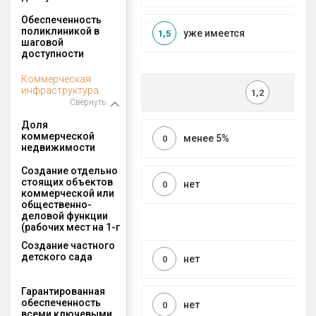
Обеспеченность
поликлиникой в
уже имеется
1,5
шаговой
доступности
Коммерческая
инфраструктура
1,2
Свернуть
Доля
коммерческой
менее 5%
0
недвижимости
Создание отдельно
стоящих объектов
нет
0
коммерческой или
общественно-
деловой функции
(рабочих мест на 1-г
Создание частного
детского сада
нет
0
Гарантированная
обеспеченность
нет
0
всеми ключевыми