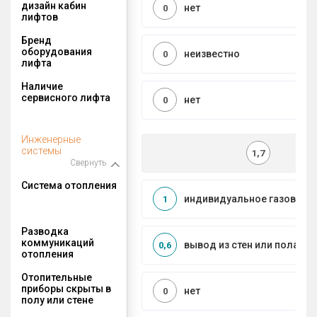
дизайн кабин
нет
0
лифтов
Бренд
оборудования
неизвестно
0
лифта
Наличие
сервисного лифта
нет
0
Инженерные
системы
1,7
Свернуть
Система отопления
индивидуальное газовое
1
Разводка
коммуникаций
вывод из стен или пола
0,6
отопления
Отопительные
приборы скрыты в
нет
0
полу или стене