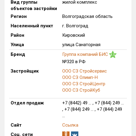
Вид группы
жилой комплекс
объектов застройки
Оценка ЕРЗ ЖК
от
до
Регион
Волгоградская область
Населенный пункт
г. Волгоград
с продажами
Район
Кировский
Улица
улица Санаторная
Рейтинг ЕРЗ
Бренд
Группа компаний БИС
4.5
№320 в РФ
Найдено:
Застройщик
ООО СЗ Стройсервис
ООО СЗ Олимп-Н
Жилых комплексов
1 из 236
ООО СЗ СтройЦентр
Многоквартирных домов
40 из 1 007
ООО СЗ СтройКуб
Блокированных домов
0 из 15
Отдел продаж
+7 (8442) 49 ... , +7 (844) 249 ...
Квартир, апартаментов,
, +7 (844) 249 ... , +7 (844) 249
блоков в БД
158 из 7 623
...
Сайт
Ссылка
Соц. сети