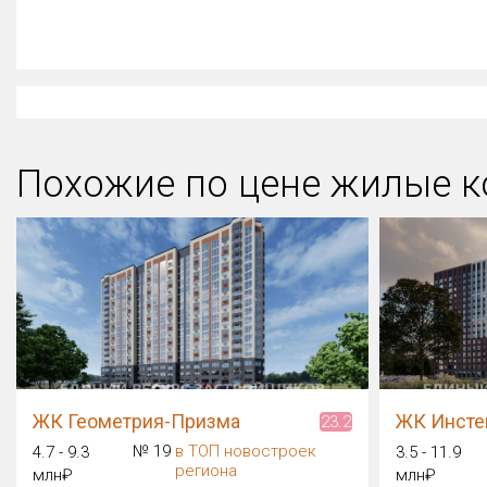
Похожие по цене жилые к
ЖК Геометрия-Призма
ЖК Инсте
23.2
№ 19
в ТОП новостроек
4.7 - 9.3
3.5 - 11.9
региона
млн₽
млн₽