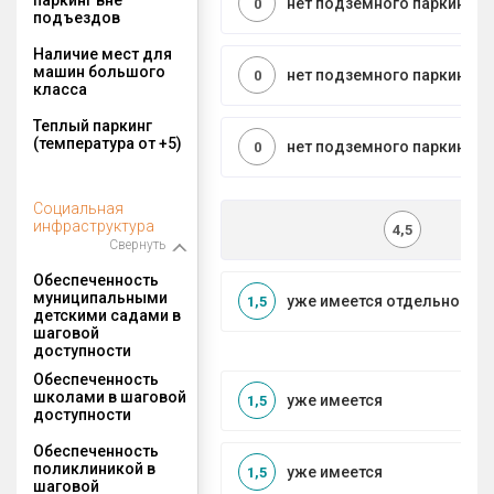
нет подземного паркинга
0
подъездов
Наличие мест для
машин большого
нет подземного паркинга
0
класса
Теплый паркинг
(температура от +5)
нет подземного паркинга
0
Социальная
инфраструктура
4,5
Свернуть
Обеспеченность
муниципальными
уже имеется отдельносто
1,5
детскими садами в
шаговой
доступности
Обеспеченность
школами в шаговой
уже имеется
1,5
доступности
Обеспеченность
поликлиникой в
уже имеется
1,5
шаговой