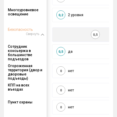
Многоуровневое
освещение
2 уровня
0,2
Безопасность
Свернуть
0,5
Сотрудник
консьержа в
да
0,5
большинстве
подъездов
Огороженная
территория (двор и
нет
0
дворовые
подъезды)
КПП на всех
въездах
нет
0
Пункт охраны
нет
0