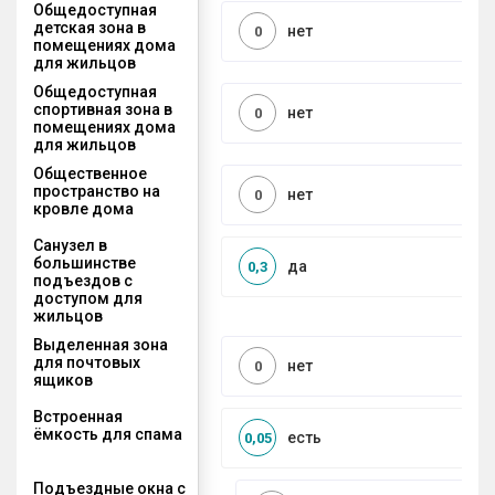
Общедоступная
детская зона в
нет
0
помещениях дома
для жильцов
Общедоступная
спортивная зона в
нет
0
помещениях дома
для жильцов
Общественное
пространство на
нет
0
кровле дома
Санузел в
большинстве
да
0,3
подъездов с
доступом для
жильцов
Выделенная зона
для почтовых
нет
0
ящиков
Встроенная
ёмкость для спама
есть
0,05
Подъездные окна с