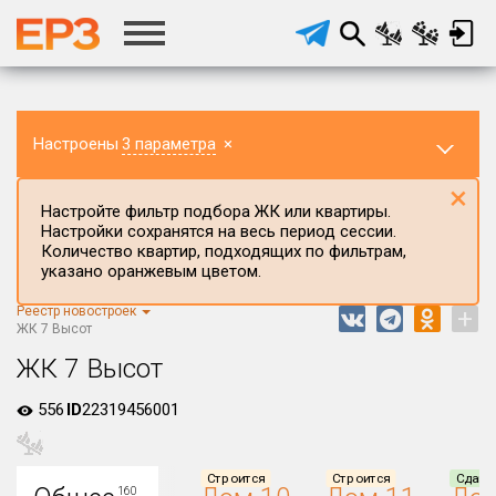
Настроены
3 параметра
×
×
Настройте фильтр подбора ЖК или квартиры.
Настройки сохранятся на весь период сессии.
Количество квартир, подходящих по фильтрам,
указано оранжевым цветом.
Реестр новостроек
+
Регион ЖК
ЖК 7 Высот
Кемеровская область
ЖК 7 Высот
Район в регионе
556
ID
22319456001
Все
Населённый пункт
Строится
Строится
Сдан
160