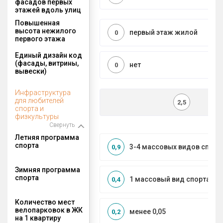
фасадов первых
этажей вдоль улиц
Повышенная
высота нежилого
первый этаж жилой
0
первого этажа
Единый дизайн код
(фасады, витрины,
нет
0
вывески)
Инфраструктура
для любителей
2,5
спорта и
физкультуры
Свернуть
Летняя программа
спорта
3-4 массовых видов спорт
0,9
Зимняя программа
спорта
1 массовый вид спорта
0,4
Количество мест
велопарковок в ЖК
менее 0,05
0,2
на 1 квартиру