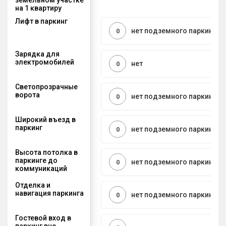
на 1 квартиру
Лифт в паркинг
нет подземного паркинга
0
Зарядка для
электромобилей
нет
0
Светопрозрачные
ворота
нет подземного паркинга
0
Широкий въезд в
паркинг
нет подземного паркинга
0
Высота потолка в
паркинге до
нет подземного паркинга
0
коммуникаций
Отделка и
навигация паркинга
нет подземного паркинга
0
Гостевой вход в
паркинг вне