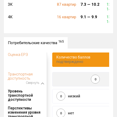
3К
87 квартир
7.3 —
10.2
135 0
146 0
4К
16 квартир
9.1 —
9.9
130 0
140 0
165
Потребительские качества
Оценка ЕРЗ
Количество баллов
подтверждено
Транспортная
доступность
0
Свернуть
Уровень
транспортной
низкий
0
доступности
Перспективы
изменения уровня
нет
0
транспортной