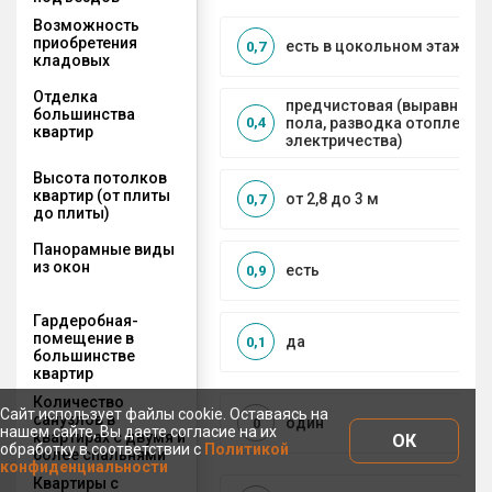
Возможность
приобретения
есть в цокольном этаже
0,7
кладовых
Отделка
предчистовая (выравниван
большинства
пола, разводка отопления 
0,4
квартир
электричества)
Высота потолков
квартир (от плиты
от 2,8 до 3 м
0,7
до плиты)
Панорамные виды
из окон
есть
0,9
Гардеробная-
помещение в
да
0,1
большинстве
квартир
Количество
Сайт использует файлы cookie. Оставаясь на
санузлов в
один
0
нашем сайте, Вы даете согласие на их
квартирах с двумя и
ОК
обработку в соответствии с
Политикой
более спальнями
конфиденциальности
Квартиры с