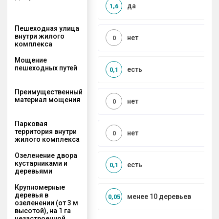
да
1,6
Пешеходная улица
внутри жилого
нет
0
комплекса
Мощение
пешеходных путей
есть
0,1
Преимущественный
материал мощения
нет
0
Парковая
территория внутри
нет
0
жилого комплекса
Озеленение двора
кустарниками и
есть
0,1
деревьями
Крупномерные
деревья в
менее 10 деревьев
0,05
озеленении (от 3 м
высотой), на 1 га
незастроенной