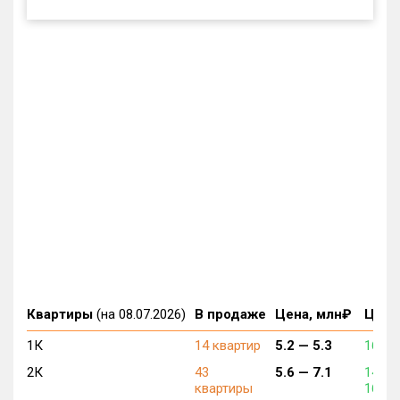
Квартиры
(на 08.07.2026)
В продаже
Цена, млн₽
Цена,
1К
14 квартир
5.2 —
5.3
160 0
2К
43
5.6 —
7.1
146 0
квартиры
160 0