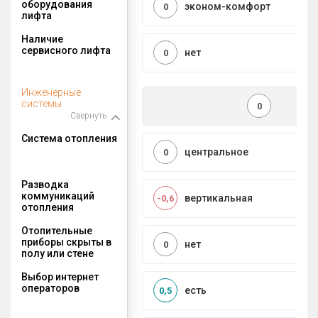
оборудования
эконом-комфорт
0
лифта
Наличие
сервисного лифта
нет
0
Инженерные
системы
0
Свернуть
Система отопления
центральное
0
Разводка
коммуникаций
вертикальная
-0,6
отопления
Отопительные
приборы скрыты в
нет
0
полу или стене
Выбор интернет
операторов
есть
0,5