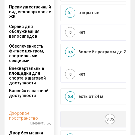
Преимущественный
вид велопарковок в
открытые
0,1
ЖК
Сервис для
обслуживания
нет
0
велосипедов
Обеспеченность
фитнес центром,
более 5 программ до 2 км
0,5
спортивными
секциями
Внеквартальные
площадки для
нет
0
спорта в шаговой
доступности
Бассейн в шаговой
доступности
есть от 24 м
0,4
Дворовое
пространство
3,75
Свернуть
Двор без машин