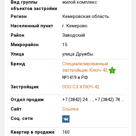
Вид группы
жилой комплекс
Только новые
объектов застройки
Регион
Кемеровская область
Оценка ЕРЗ ЖК
Населенный пункт
г. Кемерово
от
до
Район
Заводский
с продажами
Микрорайон
15
Улица
улица Дружбы
Рейтинг ЕРЗ
Бренд
Специализированный
застройщик Ключ-42
5
№1419 в РФ
Найдено:
Застройщик
ООО СЗ КЛЮЧ-42
Жилых комплексов
1 из 184
Отдел продаж
+7 (3842) 24 ... , +7 (3842) 78 ...
Многоквартирных домов
7 из 578
Блокированных домов
0 из 19
Сайт
Ссылка
Домов с апартаментами
0 из 3
Соц. сети
Поселков таунхаусов
0 из 2
Квартир в продаже
160
Блокированных домов
0 из 109