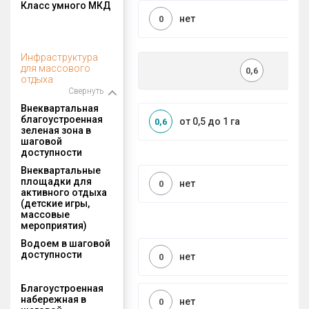
Класс умного МКД
нет
0
Инфраструктура
для массового
0,6
отдыха
Свернуть
Внеквартальная
благоустроенная
от 0,5 до 1 га
0,6
зеленая зона в
шаговой
доступности
Внеквартальные
площадки для
нет
0
активного отдыха
(детские игры,
массовые
мероприятия)
Водоем в шаговой
доступности
нет
0
Благоустроенная
набережная в
нет
0