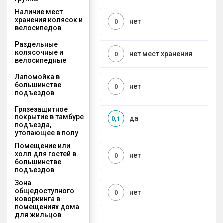
Наличие мест
хранения колясок и
нет
0
велосипедов
Раздельные
колясочные и
нет мест хранения
0
велосипедные
Лапомойка в
большинстве
нет
0
подъездов
Грязезащитное
покрытие в тамбуре
да
0,1
подъезда,
утопающее в полу
Помещение или
холл для гостей в
нет
0
большинстве
подъездов
Зона
общедоступного
нет
0
коворкинга в
помещениях дома
для жильцов