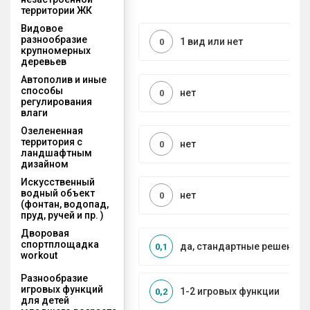
территории ЖК
Видовое
разнообразие
1 вид или нет
0
крупномерных
деревьев
Автополив и иные
способы
нет
0
регулирования
влаги
Озелененная
территория с
нет
0
ландшафтным
дизайном
Искусственный
водный объект
нет
0
(фонтан, водопад,
пруд, ручей и пр. )
Дворовая
спортплощадка
да, стандартные решения
0,1
workout
Разнообразие
игровых функций
1-2 игровых функции
0,2
для детей