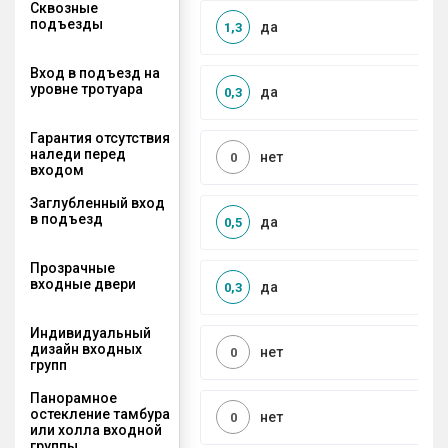
Сквозные
подъезды
да
1,3
Вход в подъезд на
уровне тротуара
да
0,3
Гарантия отсутствия
наледи перед
нет
0
входом
Заглубленный вход
в подъезд
да
0,5
Прозрачные
входные двери
да
0,3
Индивидуальный
дизайн входных
нет
0
групп
Панорамное
остекление тамбура
нет
0
или холла входной
группы