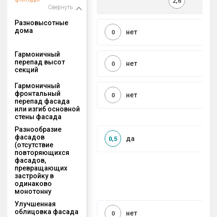
2,6
Свернуть
Разновысотные
дома
нет
0
Гармоничный
перепад высот
нет
0
секций
Гармоничный
фронтальный
нет
0
перепад фасада
или изгиб основной
стены фасада
Разнообразие
фасадов
да
0,5
(отсутствие
повторяющихся
фасадов,
превращающих
застройку в
одинаково
монотонну
Улучшенная
облицовка фасада
нет
0