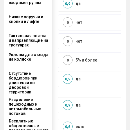
входные группы
да
0,9
Низкие поручни и
кнопки в лифте
нет
0
Тактильная плитка
и направляющие на
нет
0
тротуарах
Уклоны для съезда
на коляске
5% и более
0
Отсутствие
бордюров при
да
0,9
движении по
дворовой
территории
Разделение
пешеходных и
да
0,9
автомобильных
потоков
Бесплатные
общественные
есть
0,6