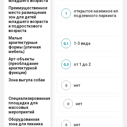
младшего возраста
Преимущественное
открытое наземное или на
место размещения
1
подземного паркинга
зон для детей
младшего возраста
и подросткового
возраста
Малые
архитектурные
1-3 вида
0,1
формы (уличная
мебель)
Арт-объекты
(преобладание
от 1 до 2
0,3
архитектурной
функции)
Зона выгула собак
нет
0
Специализированная
площадка для
нет
0
массовых
мероприятий
Оборудованная
зона для пикника
нет
0