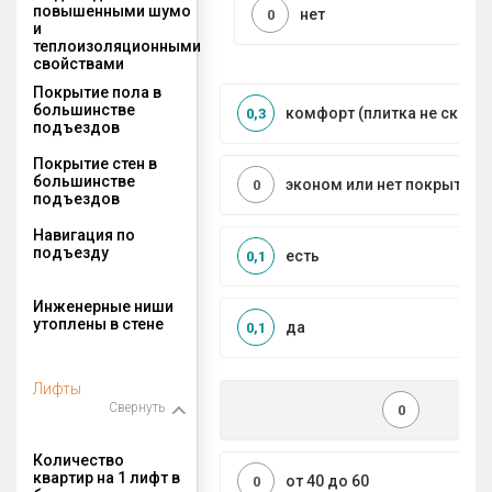
повышенными шумо
нет
0
и
теплоизоляционными
свойствами
Покрытие пола в
большинстве
комфорт (плитка не сколь
0,3
подъездов
Покрытие стен в
большинстве
эконом или нет покрытия
0
подъездов
Навигация по
подъезду
есть
0,1
Инженерные ниши
утоплены в стене
да
0,1
Лифты
Свернуть
0
Количество
квартир на 1 лифт в
от 40 до 60
0