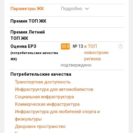
Квартир, апартаментов,
Параметры ЖК
Подробно
блоков в БД
160 из 4 547
Премия ТОП ЖК
Премия Летний
ТОП ЖК
Оценка ЕРЗ
30.8
№ 13
в ТОП
?
новостроек
(потребительские качества
региона
ЖК)
подтверждено
Потребительские качества
Транспортная доступность
Инфраструктура для автомобилистов
Социальная инфраструктура
Коммерческая инфраструктура
Инфраструктура для любителей спорта и
физкультуры
Дворовое пространство