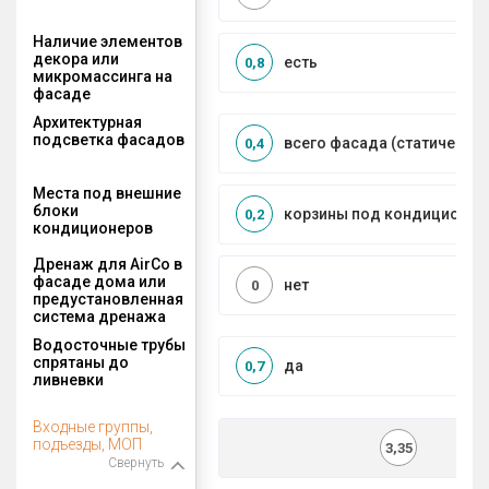
Наличие элементов
декора или
есть
0,8
микромассинга на
фасаде
Архитектурная
подсветка фасадов
всего фасада (статическая
0,4
Места под внешние
блоки
корзины под кондиционер
0,2
кондиционеров
Дренаж для AirCo в
фасаде дома или
нет
0
предустановленная
система дренажа
Водосточные трубы
спрятаны до
да
0,7
ливневки
Входные группы,
подъезды, МОП
3,35
Свернуть