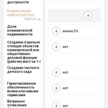
доступности
Коммерческая
инфраструктура
0
Свернуть
Доля
коммерческой
менее 5%
0
недвижимости
Создание отдельно
стоящих объектов
нет
0
коммерческой или
общественно-
деловой функции
(рабочих мест на 1-г
Создание частного
детского сада
нет
0
Гарантированная
обеспеченность
нет
0
всеми ключевыми
сервисами
Витринное
остекление
нет
0