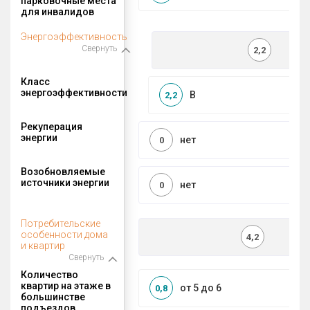
парковочные места
для инвалидов
Энергоэффективность
Свернуть
2,2
Класс
энергоэффективности
B
2,2
Рекуперация
энергии
нет
0
Возобновляемые
источники энергии
нет
0
Потребительские
особенности дома
4,2
и квартир
Свернуть
Количество
квартир на этаже в
от 5 до 6
0,8
большинстве
подъездов