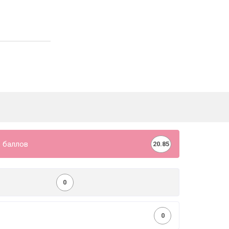
 баллов
20.85
0