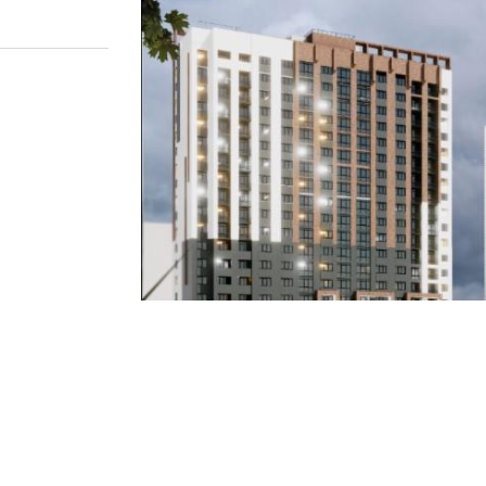
иона
?