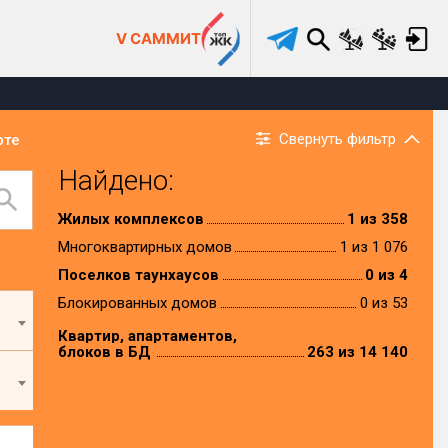
V САММИТ
Свернуть фильтр
рте
Найдено:
Жилых комплексов
1 из 358
Многоквартирных домов
1 из 1 076
Поселков таунхаусов
0 из 4
Блокированных домов
0 из 53
Квартир, апартаментов,
блоков в БД
263 из 14 140