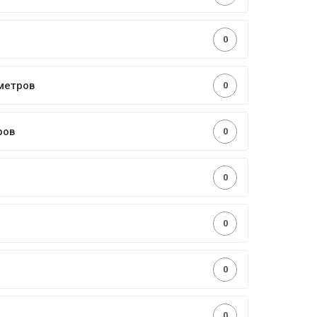
0
0
метров
0
ров
0
0
0
0