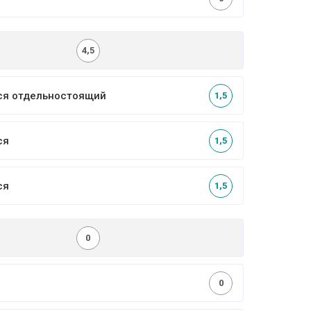
0
4,5
ся отдельностоящий
1,5
ся
1,5
ся
1,5
0