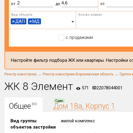
от
до
от
Вид объекта
Кол-во комнат
×
ДАП
×
МД
с продажами
Настройте фильтр подбора ЖК или квартиры. Настройки со
Реестр новостроек
Реестр новостроек Воронежская область
Группа 
ЖК 8 Элемент
571
ID
22078044001
Сдан
Общее
Дом 18а, Корпус 1
263
Вид группы
жилой комплекс
объектов застройки