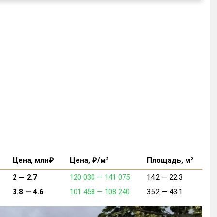
Цена, млн₽
Цена, ₽/м²
Площадь, м²
2 —
2.7
120 030 —
141 075
14.2 —
22.3
3.8 —
4.6
101 458 —
108 240
35.2 —
43.1