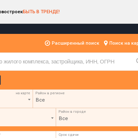
овостроек
БЫТЬ В ТРЕНДЕ!
Расширенный поиск
Поиск на ка
на карте
Район в регионе
Все
Район в городе
Все
²
Срок сдачи