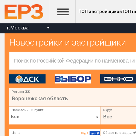
ТОП застройщиков
ТОП н
г.Москва
Новостройки и застройщики
Регион ЖК
Воронежская область
Населённый пункт
Округ
Все
Цена
Общая площадь, м
₽/м²
млн ₽