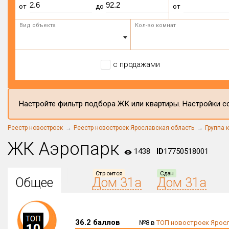
от
до
от
Вид объекта
Кол-во комнат
с продажами
Настройте фильтр подбора ЖК или квартиры. Настройки со
Реестр новостроек
Реестр новостроек Ярославская область
Группа 
ЖК Аэропарк
1438
ID
17750518001
Строится
Сдан
Общее
Дом 31а
Дом 31а
36.2 баллов
№8 в
ТОП новостроек Яросл