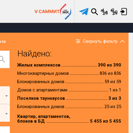
V САММИТ
Свернуть фильтр
рте
Найдено:
Жилых комплексов
390 из 390
Многоквартирных домов
836 из 836
Блокированных домов
59 из 59
Домов с апартаментами
1 из 1
Поселков таунхаусов
3 из 3
Блокированных домов
25 из 25
Квартир, апартаментов,
блоков в БД
5 455 из 5 455