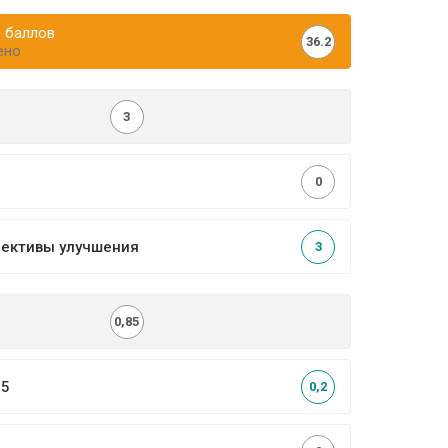
 баллов
36.2
ено
3
0
пективы улучшения
3
0,85
,5
0,2