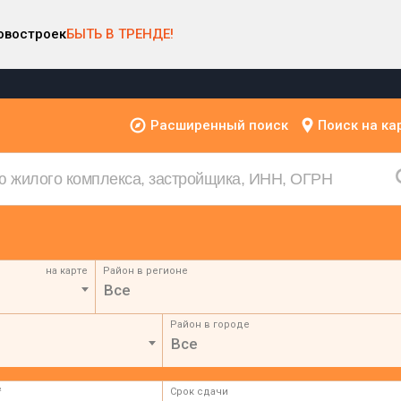
овостроек
БЫТЬ В ТРЕНДЕ!
Расширенный поиск
Поиск на ка
на карте
Район в регионе
Все
Район в городе
Все
²
Срок сдачи