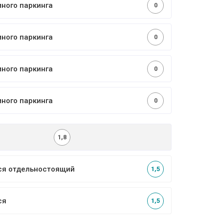
много паркинга
0
много паркинга
0
много паркинга
0
много паркинга
0
1,8
ся отдельностоящий
1,5
ся
1,5