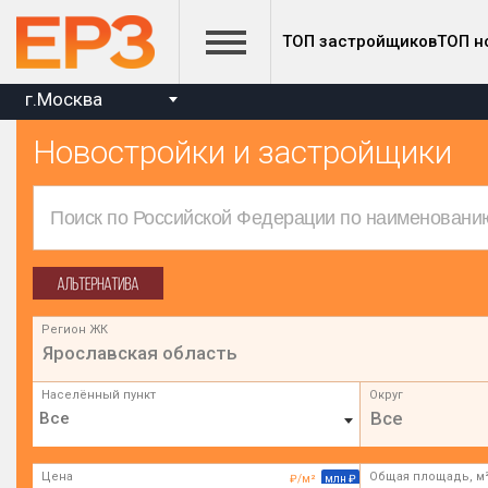
ТОП застройщиков
ТОП н
г.Москва
Новостройки и застройщики
Регион ЖК
Ярославская область
Населённый пункт
Округ
Все
Цена
Общая площадь, м
₽/м²
млн ₽