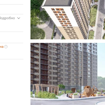
Подробно
на
?