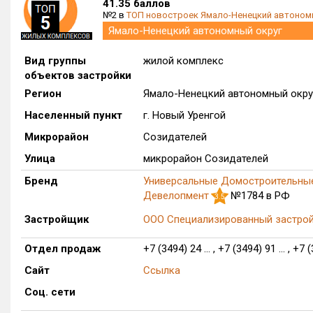
41.35 баллов
№2 в
ТОП новостроек Ямало-Ненецкий автоном
Ямало-Ненецкий автономный округ
Вид группы
жилой комплекс
объектов застройки
Регион
Ямало-Ненецкий автономный окру
Населенный пункт
г. Новый Уренгой
Микрорайон
Созидателей
Улица
микрорайон Созидателей
Бренд
Универсальные Домостроительны
Девелопмент
№1784 в РФ
3.5
Застройщик
ООО Специализированный застр
Отдел продаж
+7 (3494) 24 ... , +7 (3494) 91 ... , +7 (
Сайт
Ссылка
Соц. сети