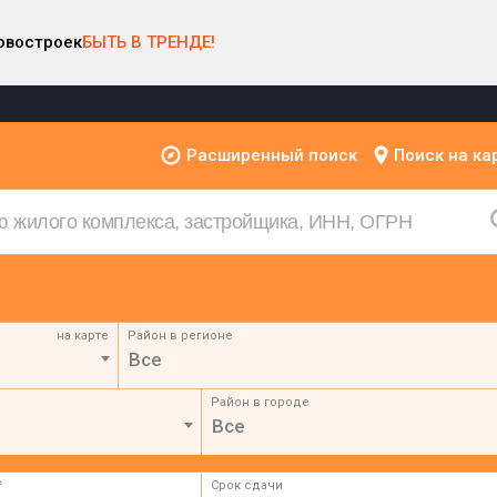
овостроек
БЫТЬ В ТРЕНДЕ!
Расширенный поиск
Поиск на ка
на карте
Район в регионе
Все
Район в городе
Все
²
Срок сдачи