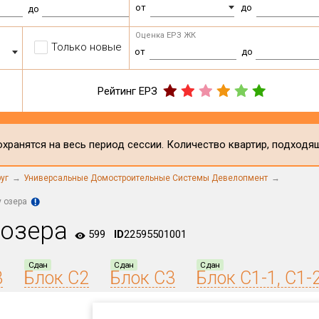
от
до
до
Оценка ЕРЗ ЖК
Только новые
от
до
Рейтинг ЕРЗ
хранятся на весь период сессии. Количество квартир, подходя
уг
Универсальные Домостроительные Системы Девелопмент
 озера
 озера
599
ID
22595501001
Сдан
Сдан
Сдан
3
Блок С2
Блок С3
Блок С1-1, С1-