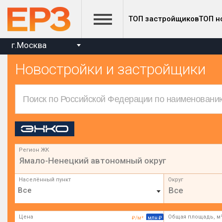
ТОП застройщиков
ТОП н
г.Москва
Новостройки и застройщики
Регион ЖК
Ямало-Ненецкий автономный округ
Населённый пункт
Округ
Все
Цена
Общая площадь, м
₽/м²
млн ₽