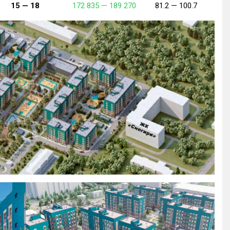
15 —
18
172 835 —
189 270
81.2 —
100.7