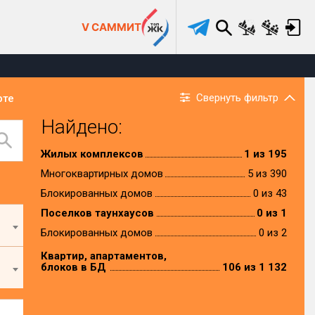
V САММИТ
Свернуть фильтр
рте
Найдено:
Жилых комплексов
1 из 195
Многоквартирных домов
5 из 390
Блокированных домов
0 из 43
Поселков таунхаусов
0 из 1
Блокированных домов
0 из 2
Квартир, апартаментов,
блоков в БД
106 из 1 132