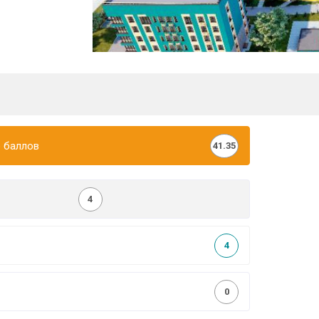
 баллов
41.35
4
4
0