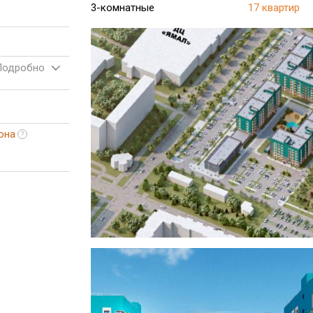
3-комнатные
17 квартир
Подробно
она
?