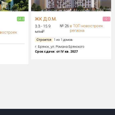
ЖК Д.О.М.
54.8
19.1
№ 26
в ТОП новостроек
3.3 - 15.9
региона
млн₽
овостроек
Строится
1 из 1 домов
г. Брянск, ул. Романа Брянского
Срок сдачи: от IV кв. 2027