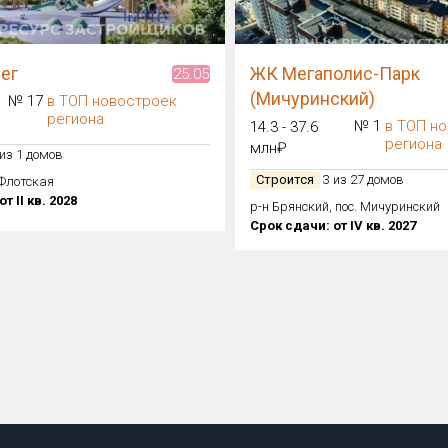
ег
ЖК Мегаполис-Парк
25.05
(Мичуринский)
№ 17
в ТОП новостроек
региона
№ 1
в ТОП н
14.3 - 37.6
региона
млн₽
из 1 домов
Строится
3 из 27 домов
 Флотская
т II кв. 2028
р-н Брянский, пос. Мичуринский
Срок сдачи: от IV кв. 2027