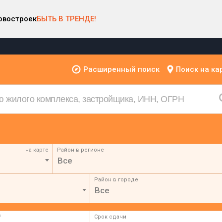
овостроек
БЫТЬ В ТРЕНДЕ!
Расширенный поиск
Поиск на ка
на карте
Район в регионе
Все
Район в городе
Все
²
Срок сдачи