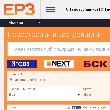
ТОП застройщиков
ТОП н
г.Москва
Новостройки и застройщики
Регион ЖК
Брянская область
Населённый пункт
Округ
Все
Цена
Общая площадь, м
₽/м²
млн ₽