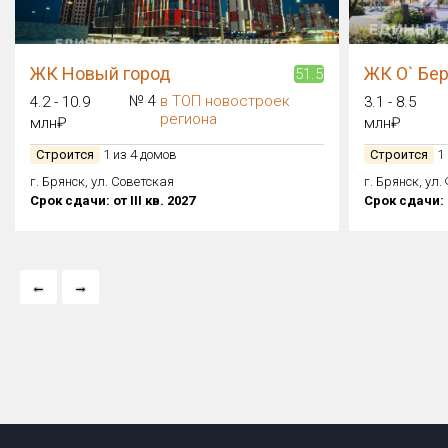
ЖК Новый город
ЖК О` Бер
51.5
№ 4
в ТОП новостроек
4.2 - 10.9
3.1 - 8.5
региона
млн₽
млн₽
Строится
1 из 4 домов
Строится
1 
г. Брянск, ул. Советская
г. Брянск, ул.
Срок сдачи: от III кв. 2027
Срок сдачи: о