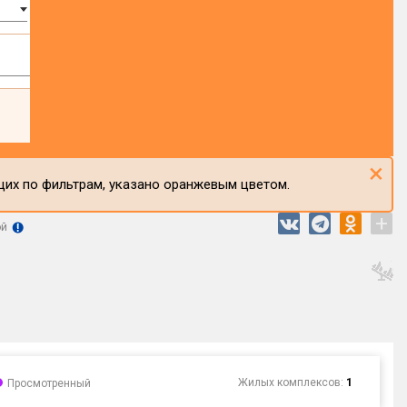
×
щих по фильтрам, указано оранжевым цветом.
+
ой
Жилых комплексов:
1
Просмотренный