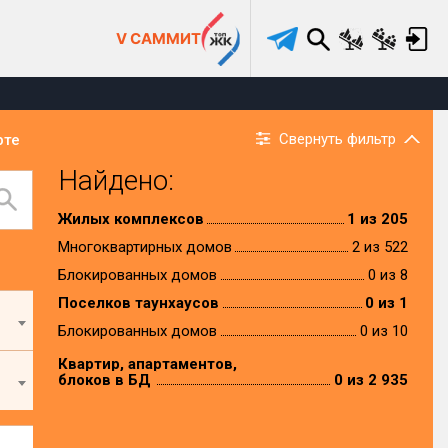
V САММИТ
Свернуть фильтр
рте
Найдено:
Жилых комплексов
1 из 205
Многоквартирных домов
2 из 522
Блокированных домов
0 из 8
Поселков таунхаусов
0 из 1
Блокированных домов
0 из 10
Квартир, апартаментов,
блоков в БД
0 из 2 935