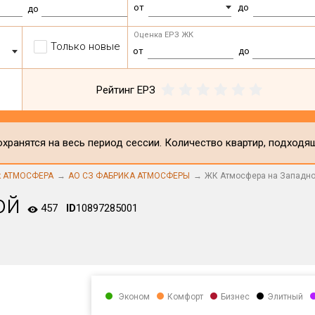
от
до
до
Оценка ЕРЗ ЖК
Только новые
от
до
Рейтинг ЕРЗ
хранятся на весь период сессии. Количество квартир, подходя
к АТМОСФЕРА
АО СЗ ФАБРИКА АТМОСФЕРЫ
ЖК Атмосфера на Западн
ой
457
ID
10897285001
Эконом
Комфорт
Бизнес
Элитный