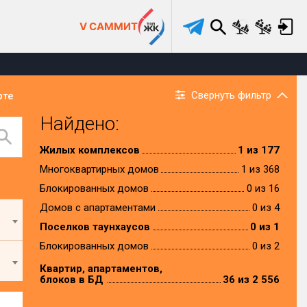
V САММИТ
Свернуть фильтр
рте
Найдено:
Жилых комплексов
1 из 177
Многоквартирных домов
1 из 368
Блокированных домов
0 из 16
Домов с апартаментами
0 из 4
Поселков таунхаусов
0 из 1
Блокированных домов
0 из 2
Квартир, апартаментов,
блоков в БД
36 из 2 556