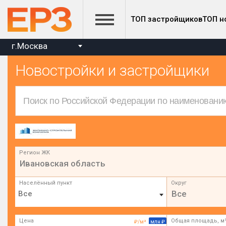
ТОП застройщиков
ТОП н
г.Москва
Новостройки и застройщики
Регион ЖК
Ивановская область
Населённый пункт
Округ
Все
Цена
Общая площадь, м
₽/м²
млн ₽