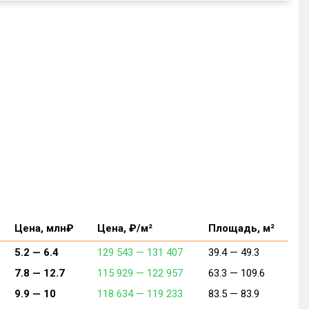
Цена, млн₽
Цена, ₽/м²
Площадь, м²
5.2 —
6.4
129 543 —
131 407
39.4 —
49.3
7.8 —
12.7
115 929 —
122 957
63.3 —
109.6
9.9 —
10
118 634 —
119 233
83.5 —
83.9