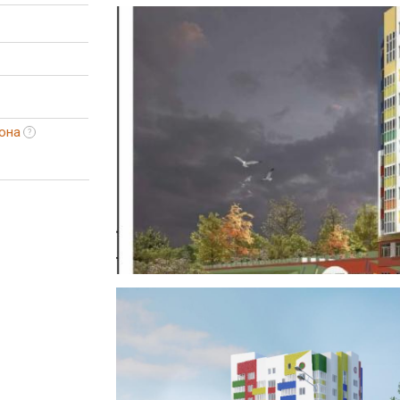
она
?