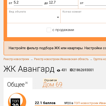
от
до
от
Вид объекта
Кол-во комнат
с продажами
Настройте фильтр подбора ЖК или квартиры. Настройки со
Реестр новостроек
Реестр новостроек Ивановская область
Группа к
ЖК Авангард
431
ID
21862693001
Строится
Общее
Дом 69
36
22.1 баллов
№20 в
ТОП новостроек Иван