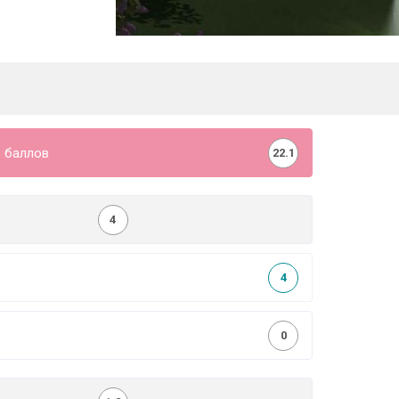
 баллов
22.1
4
4
0