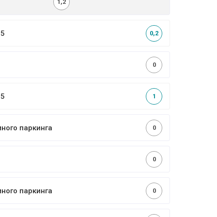
1,2
,5
0,2
0
,5
1
много паркинга
0
0
много паркинга
0