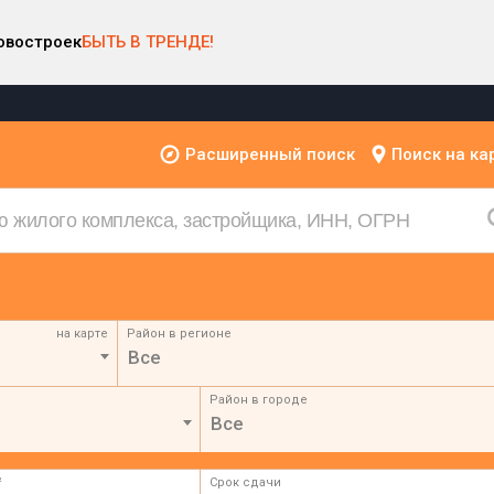
овостроек
БЫТЬ В ТРЕНДЕ!
Расширенный поиск
Поиск на ка
на карте
Район в регионе
Все
Район в городе
Все
²
Срок сдачи