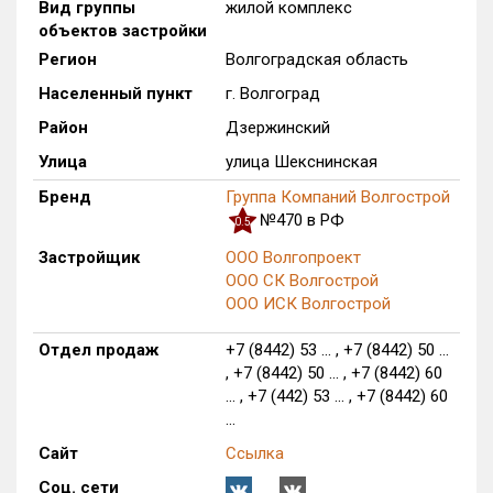
Вид группы
жилой комплекс
объектов застройки
Оценка ЕРЗ ЖК
от
до
Регион
Волгоградская область
Населенный пункт
г. Волгоград
с продажами
Район
Дзержинский
Улица
улица Шекснинская
Рейтинг ЕРЗ
Бренд
Группа Компаний Волгострой
№470 в РФ
0.5
Найдено:
Застройщик
ООО Волгопроект
ООО СК Волгострой
Жилых комплексов
1 из 236
ООО ИСК Волгострой
Многоквартирных домов
16 из 1 007
Блокированных домов
0 из 15
Отдел продаж
+7 (8442) 53 ... , +7 (8442) 50 ...
, +7 (8442) 50 ... , +7 (8442) 60
Квартир, апартаментов,
... , +7 (442) 53 ... , +7 (8442) 60
блоков в БД
87 из 7 623
...
Сайт
Ссылка
Соц. сети