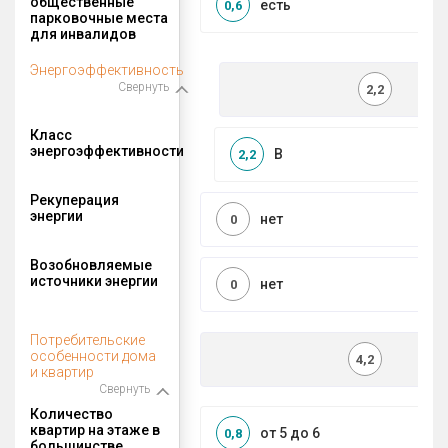
общественные
есть
0,6
парковочные места
для инвалидов
Энергоэффективность
Свернуть
2,2
Класс
энергоэффективности
B
2,2
Рекуперация
энергии
нет
0
Возобновляемые
источники энергии
нет
0
Потребительские
особенности дома
4,2
и квартир
Свернуть
Количество
квартир на этаже в
от 5 до 6
0,8
большинстве