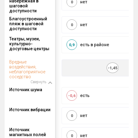
набережная в
нет
0
шаговой
доступности
Благоустроенный
пляж в шаговой
нет
0
доступности
Театры, музеи,
культурно-
есть в районе
0,9
досуговые центры
Вредные
воздействия,
-1,45
неблагоприятное
соседство
Свернуть
Источник шума
есть
-0,6
Источник вибрации
нет
0
Источник
магнитных полей
нет
0