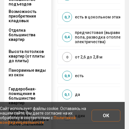
подъездов
Возможность
приобретения
есть в цокольном этаже
0,7
кладовых
Отделка
предчистовая (выравниван
большинства
пола, разводка отопления 
0,4
квартир
электричества)
Высота потолков
квартир (от плиты
от 2,6 до 2,8 м
0
до плиты)
Панорамные виды
из окон
есть
0,9
Гардеробная-
помещение в
да
0,1
большинстве
квартир
Сайт использует файлы cookie. Оставаясь на
Количество
нашем сайте, Вы даете согласие на их
санузлов в
ОК
один
0
обработку в соответствии с
Политикой
квартирах с двумя и
конфиденциальности
более спальнями