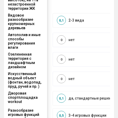
незастроенной
территории ЖК
Видовое
разнообразие
2-3 вида
0,1
крупномерных
деревьев
Автополив и иные
способы
нет
0
регулирования
влаги
Озелененная
территория с
нет
0
ландшафтным
дизайном
Искусственный
водный объект
нет
0
(фонтан, водопад,
пруд, ручей и пр. )
Дворовая
спортплощадка
да, стандартные решения
0,1
workout
Разнообразие
игровых функций
3-4 игровых функции
0,5