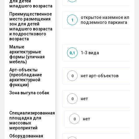
для детей
младшего возраста
Преимущественное
открытое наземное или на
место размещения
1
подземного паркинга
зон для детей
младшего возраста
и подросткового
возраста
Малые
архитектурные
1-3 вида
0,1
формы (уличная
мебель)
Арт-объекты
(преобладание
нет арт-объектов
0
архитектурной
функции)
Зона выгула собак
нет
0
Специализированная
площадка для
нет
0
массовых
мероприятий
Оборудованная