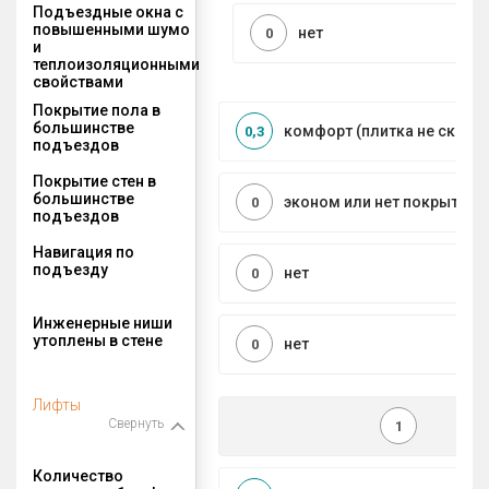
Подъездные окна с
повышенными шумо
нет
0
и
теплоизоляционными
свойствами
Покрытие пола в
большинстве
комфорт (плитка не сколь
0,3
подъездов
Покрытие стен в
большинстве
эконом или нет покрытия
0
подъездов
Навигация по
подъезду
нет
0
Инженерные ниши
утоплены в стене
нет
0
Лифты
Свернуть
1
Количество