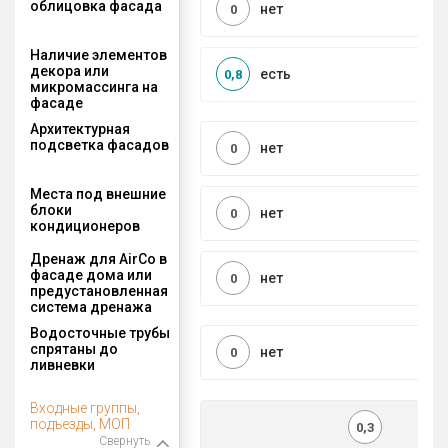
облицовка фасада
нет
0
Наличие элементов
декора или
есть
0,8
микромассинга на
фасаде
Архитектурная
подсветка фасадов
нет
0
Места под внешние
блоки
нет
0
кондиционеров
Дренаж для AirCo в
фасаде дома или
нет
0
предустановленная
система дренажа
Водосточные трубы
спрятаны до
нет
0
ливневки
Входные группы,
подъезды, МОП
0,3
Свернуть