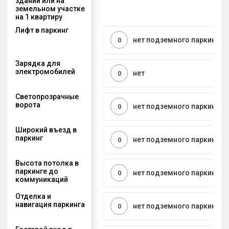
здании или на
земельном участке
на 1 квартиру
Лифт в паркинг
нет подземного паркинга
0
Зарядка для
электромобилей
нет
0
Светопрозрачные
ворота
нет подземного паркинга
0
Широкий въезд в
паркинг
нет подземного паркинга
0
Высота потолка в
паркинге до
нет подземного паркинга
0
коммуникаций
Отделка и
навигация паркинга
нет подземного паркинга
0