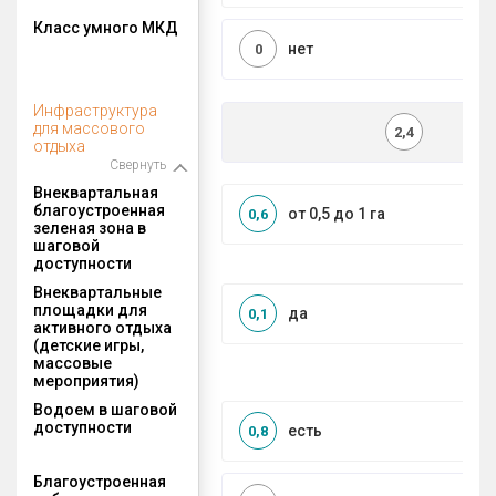
Класс умного МКД
нет
0
Инфраструктура
для массового
2,4
отдыха
Свернуть
Внеквартальная
благоустроенная
от 0,5 до 1 га
0,6
зеленая зона в
шаговой
доступности
Внеквартальные
площадки для
да
0,1
активного отдыха
(детские игры,
массовые
мероприятия)
Водоем в шаговой
доступности
есть
0,8
Благоустроенная