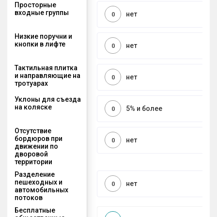
Просторные
входные группы
нет
0
Низкие поручни и
кнопки в лифте
нет
0
Тактильная плитка
и направляющие на
нет
0
тротуарах
Уклоны для съезда
на коляске
5% и более
0
Отсутствие
бордюров при
нет
0
движении по
дворовой
территории
Разделение
пешеходных и
нет
0
автомобильных
потоков
Бесплатные