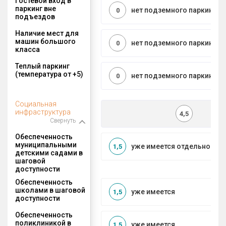
Гостевой вход в
паркинг вне
нет подземного паркинга
0
подъездов
Наличие мест для
машин большого
нет подземного паркинга
0
класса
Теплый паркинг
(температура от +5)
нет подземного паркинга
0
Социальная
инфраструктура
4,5
Свернуть
Обеспеченность
муниципальными
уже имеется отдельносто
1,5
детскими садами в
шаговой
доступности
Обеспеченность
школами в шаговой
уже имеется
1,5
доступности
Обеспеченность
поликлиникой в
уже имеется
1,5