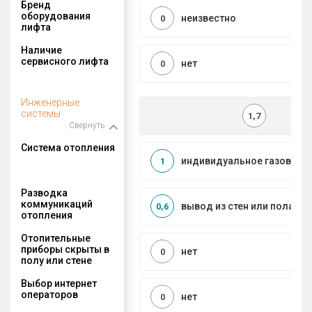
Бренд
оборудования
неизвестно
0
лифта
Наличие
сервисного лифта
нет
0
Инженерные
системы
1,7
Свернуть
Система отопления
индивидуальное газовое
1
Разводка
коммуникаций
вывод из стен или пола
0,6
отопления
Отопительные
приборы скрыты в
нет
0
полу или стене
Выбор интернет
операторов
нет
0