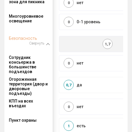
зона для пикника
нет
0
Многоуровневое
освещение
0-1 уровень
0
Безопасность
Свернуть
1,7
Сотрудник
консьержа в
нет
0
большинстве
подъездов
Огороженная
территория (двор и
да
0,7
дворовые
подъезды)
КПП на всех
въездах
нет
0
Пункт охраны
есть
1