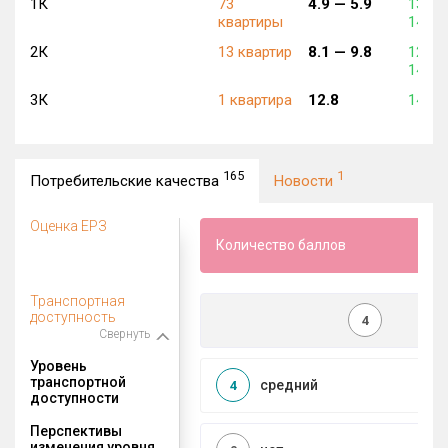
1К
73
4.9 —
5.9
130 2
квартиры
140 2
2К
13 квартир
8.1 —
9.8
128 3
148 9
3К
1 квартира
12.8
149 0
165
1
Потребительские качества
Новости
Оценка ЕРЗ
Количество баллов
Транспортная
доступность
4
Свернуть
Уровень
транспортной
средний
4
доступности
Перспективы
изменения уровня