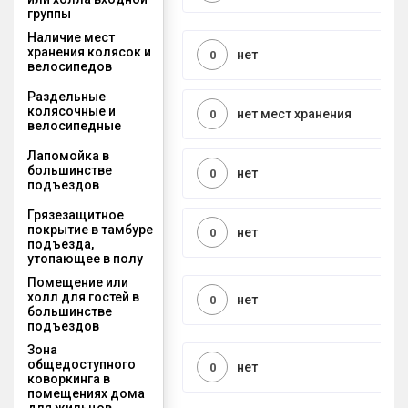
группы
Наличие мест
хранения колясок и
нет
0
велосипедов
Раздельные
колясочные и
нет мест хранения
0
велосипедные
Лапомойка в
большинстве
нет
0
подъездов
Грязезащитное
покрытие в тамбуре
нет
0
подъезда,
утопающее в полу
Помещение или
холл для гостей в
нет
0
большинстве
подъездов
Зона
общедоступного
нет
0
коворкинга в
помещениях дома
для жильцов