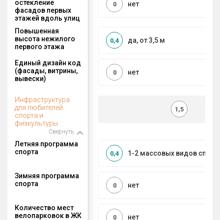
остекление
нет
0
фасадов первых
этажей вдоль улиц
Повышенная
высота нежилого
да, от 3,5 м
0,4
первого этажа
Единый дизайн код
(фасады, витрины,
нет
0
вывески)
Инфраструктура
для любителей
1,5
спорта и
физкультуры
Свернуть
Летняя программа
спорта
1-2 массовых видов спорт
0,4
Зимняя программа
спорта
нет
0
Количество мест
велопарковок в ЖК
нет
0