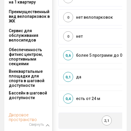
на 1 квартиру
Преимущественный
вид велопарковок в
нет велопарковок
0
ЖК
Сервис для
обслуживания
нет
0
велосипедов
Обеспеченность
фитнес центром,
более 5 программ до 0,5 к
0,6
спортивными
секциями
Внеквартальные
площадки для
да
0,1
спорта в шаговой
доступности
Бассейн в шаговой
доступности
есть от 24 м
0,4
Дворовое
пространство
2,1
Свернуть