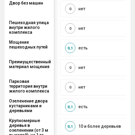
Двор без машин
нет
0
Пешеходная улица
внутри жилого
нет
0
комплекса
Мощение
пешеходных путей
есть
0,1
Преимущественный
материал мощения
нет
0
Парковая
территория внутри
нет
0
жилого комплекса
Озеленение двора
кустарниками и
есть
0,1
деревьями
Крупномерные
деревья в
10 и более деревьев
0,1
озеленении (от 3 м
высотой), на 1 га