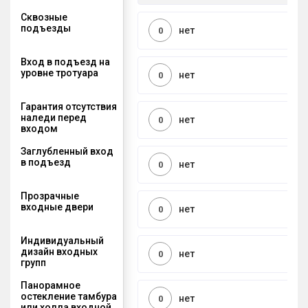
Сквозные
подъезды
нет
0
Вход в подъезд на
уровне тротуара
нет
0
Гарантия отсутствия
наледи перед
нет
0
входом
Заглубленный вход
в подъезд
нет
0
Прозрачные
входные двери
нет
0
Индивидуальный
дизайн входных
нет
0
групп
Панорамное
остекление тамбура
нет
0
или холла входной