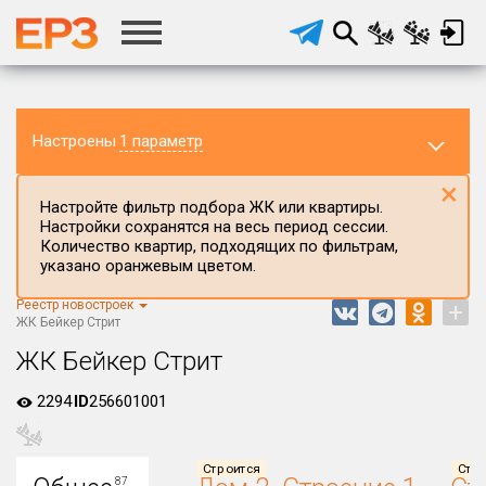
Настроены
1 параметр
×
Настройте фильтр подбора ЖК или квартиры.
Настройки сохранятся на весь период сессии.
Количество квартир, подходящих по фильтрам,
указано оранжевым цветом.
Регион ЖК
Волгоградская область
Реестр новостроек
+
ЖК Бейкер Стрит
Район в регионе
ЖК Бейкер Стрит
Все
2294
Населённый пункт
ID
256601001
Округ
Строится
Стро
87