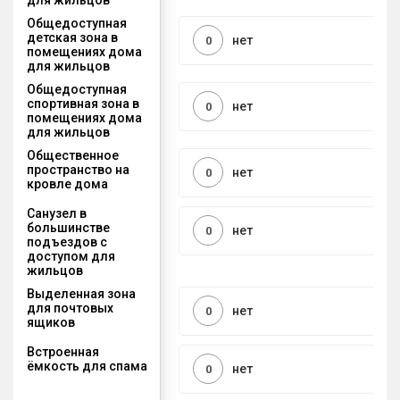
Общедоступная
детская зона в
нет
0
помещениях дома
для жильцов
Общедоступная
спортивная зона в
нет
0
помещениях дома
для жильцов
Общественное
пространство на
нет
0
кровле дома
Санузел в
большинстве
нет
0
подъездов с
доступом для
жильцов
Выделенная зона
для почтовых
нет
0
ящиков
Встроенная
ёмкость для спама
нет
0