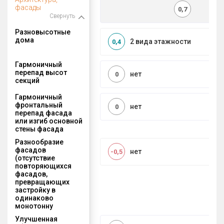
фасады
0,7
Свернуть
Разновысотные
дома
2 вида этажности
0,4
Гармоничный
перепад высот
нет
0
секций
Гармоничный
фронтальный
нет
0
перепад фасада
или изгиб основной
стены фасада
Разнообразие
фасадов
нет
-0,5
(отсутствие
повторяющихся
фасадов,
превращающих
застройку в
одинаково
монотонну
Улучшенная